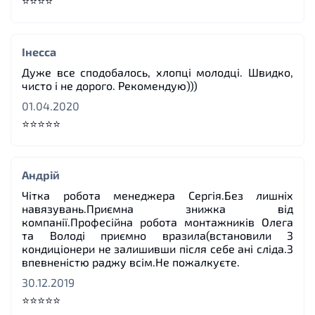
⭐⭐⭐⭐
Інесса
Дуже все сподобалось, хлопці молодці. Швидко,
чисто і не дорого. Рекомендую)))
01.04.2020
⭐⭐⭐⭐⭐
Андрій
Чітка робота менеджера Сергія.Без лишніх
навязувань.Приємна знижка від
компанії.Професійна робота монтажників Олега
та Володі приємно вразила(встановили 3
кондиціонери не залишивши після себе ані сліда.З
впевненістю раджу всім.Не пожалкуєте.
30.12.2019
⭐⭐⭐⭐⭐