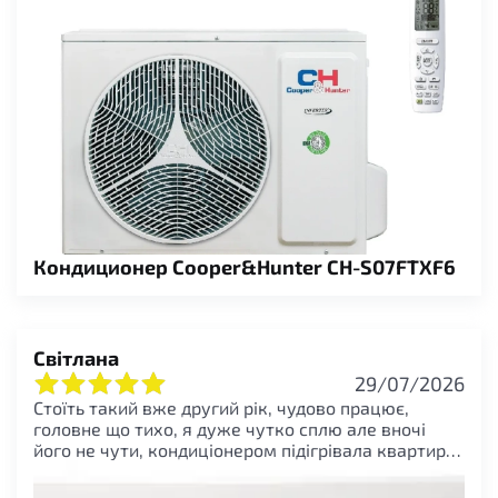
Кондиционер Cooper&Hunter CH-S07FTXF6
Світлана
29/07/2026
Стоїть такий вже другий рік, чудово працює,
головне що тихо, я дуже чутко сплю але вночі
його не чути, кондиціонером підігрівала квартиру
поки не увімкнули опалення. Тому рекомендую
всім, не знаю як він працює в мороз, але поки