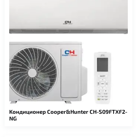
нема опалення дуже добре.
Kондиционер Cooper&Hunter CH-S09FTXF2-
NG