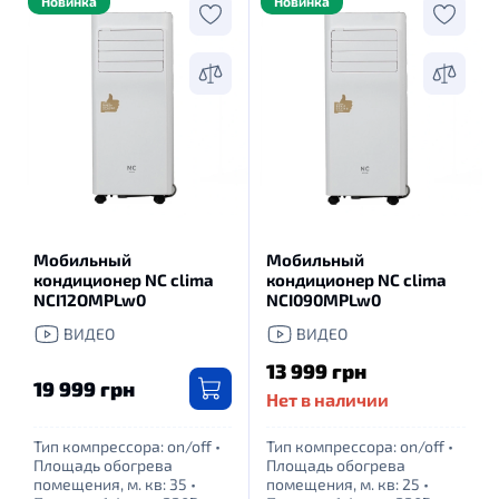
Новинка
Новинка
Мобильный
Мобильный
кондиционер NC clima
кондиционер NC clima
NCI12ОMPLw0
NCI090MPLw0
ВИДЕО
ВИДЕО
13 999 грн
19 999 грн
Нет в наличии
Тип компрессора: оn/off
•
Тип компрессора: оn/off
•
Площадь обогрева
Площадь обогрева
помещения, м. кв: 35
•
помещения, м. кв: 25
•