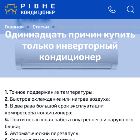
Главная
>
Статьи
>
Одиннадцать причин купить тол
Одиннадцать причин купить
только инверторный
кондиционер
1.
Точное поддержание температуры;
2.
Быстрое охлаждение или нагрев воздуха;
3.
В два раза большой срок эксплуатации
компрессора кондиционера;
4.
Почти неслышная работа внутреннего и наружного
блока;
5
. Автоматический перезапуск;
6.
Функция само диагностики;