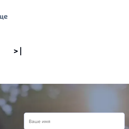
ще
> |