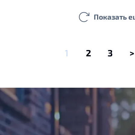
Показать е
1
2
3
>