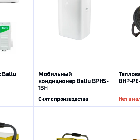
 Ballu
Мобильный
Теплов
кондиционер Ballu BPHS-
BHP-PE
15H
Снят с производства
Нет в н