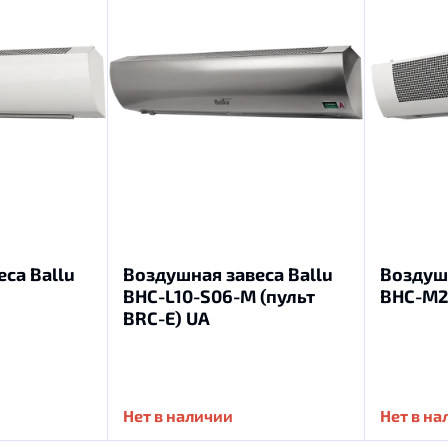
са Ballu
Воздушная завеса Ballu
Воздушн
BHC-L10-S06-M (пульт
BHC-M2
BRC-E) UA
Нет в наличии
Нет в н