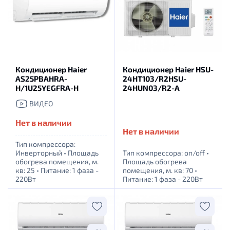
Кондиционер Haier
Кондиционер Haier HSU-
AS25PBAHRA-
24HT103/R2HSU-
H/1U25YEGFRA-H
24HUN03/R2-A
ВИДЕО
Нет в наличии
Нет в наличии
Тип компрессора:
Инверторный
•
Площадь
Тип компрессора: оn/off
•
обогрева помещения, м.
Площадь обогрева
кв: 25
•
Питание: 1 фаза -
помещения, м. кв: 70
•
220Вт
Питание: 1 фаза - 220Вт