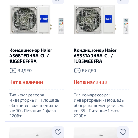
Кондиционер Haier
Кондиционер Haier
AS68TEDHRA-CL /
AS35TADHRA-CL /
1U68REFFRA
1U35MEEFRA
ВИДЕО
ВИДЕО
Нет в наличии
Нет в наличии
Тип компрессора:
Тип компрессора:
Инверторный
•
Площадь
Инверторный
•
Площадь
обогрева помещения, м.
обогрева помещения, м.
кв: 70
•
Питание: 1 фаза -
кв: 35
•
Питание: 1 фаза -
220Вт
220Вт