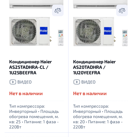
Кондиционер Haier
Кондиционер Haier
AS25TADHRA-CL /
AS20TADHRA /
1U25BEEFRA
1U20YEEFRA
ВИДЕО
ВИДЕО
Нет в наличии
Нет в наличии
Тип компрессора:
Тип компрессора:
Инверторный
•
Площадь
Инверторный
•
Площадь
обогрева помещения, м.
обогрева помещения, м.
кв: 25
•
Питание: 1 фаза -
кв: 20
•
Питание: 1 фаза -
220Вт
220Вт