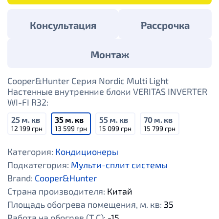
Консультация
Рассрочка
Монтаж
Cooper&Hunter Серия Nordic Multi Light
Настенные внутренние блоки VERITAS INVERTER
WI-FI R32:
25 м. кв
35 м. кв
55 м. кв
70 м. кв
12 199 грн
13 599 грн
15 099 грн
15 799 грн
Категория:
Кондиционеры
Подкатегория:
Мульти-сплит системы
Brand:
Cooper&Hunter
Страна производителя:
Китай
Площадь обогрева помещения, м. кв:
35
Работа на обогрев (Т С):
-15