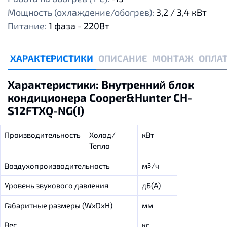
Мощность (охлаждение/обогрев):
3,2 / 3,4 кВт
Питание:
1 фаза - 220Вт
ХАРАКТЕРИСТИКИ
ОПИСАНИЕ
МОНТАЖ
ОПЛАТ
Характеристики: Внутренний блок
кондиционера Cooper&Hunter CH-
S12FTXQ-NG(I)
Производительность
Холод/
кВт
3.20/3.40
Тепло
Воздухопроизводительность
м
/ч
560/480/4
3
Уровень звукового давления
дБ(A)
42/37/34/2
Габаритные размеры (WxDxH)
мм
790x200x27
Вес
кг
9.0