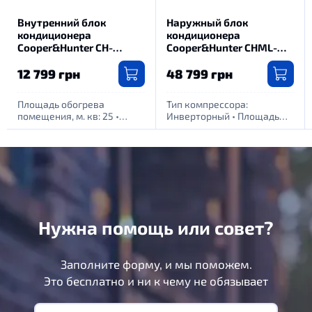
Внутренний блок
Наружный блок
кондиционера
кондиционера
Cooper&Hunter CH-
Сooper&Hunter CHML-
S09FTXF6(I)
U18RK2-NG
12 799 грн
48 799 грн
Площадь обогрева
Тип компрессора:
помещения, м. кв: 25
•
Инверторный
•
Площадь
Питание: 1 фаза - 220Вт
обогрева помещения, м.
кв: 55
•
Питание: 1 фаза -
220Вт
Нужна помощь или совет?
Заполните форму, и мы поможем.
Это бесплатно и ни к чему не обязывает