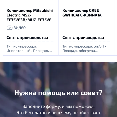
Кондиционер Mitsubishi
Кондиционер GREE
Electric MSZ-
GWH18AFC-K3NNA1A
EF35VE3B/MUZ-EF35VE
ВИДЕО
Снят с производства
Снят с производства
Тип компрессора:
Тип компрессора: оn/off
•
Инверторный
•
Площадь
Площадь обогрева
обогрева помещения, м.
помещения, м. кв: 55
•
кв: 35
•
Питание: 1 фаза -
Питание: 1 фаза - 220Вт
220Вт
Нужна помощь или совет?
Заполните форму, и мы поможем.
Это бесплатно и ни к чему не обязывает