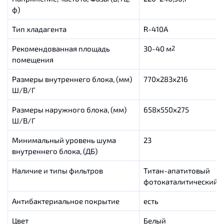
ф)
Тип хладагента
R-410A
Рекомендованная площадь
30-40 м
2
помещения
Размеры внутреннего блока, (мм)
770х283х216
Ш/В/Г
Размеры наружного блока, (мм)
658х550х275
Ш/В/Г
Минимальный уровень шума
23
внутреннего блока, (ДБ)
Наличие и типы фильтров
Титан-апатитовый
фотокаталитический 
Антибактериальное покрытие
есть
Цвет
Белый