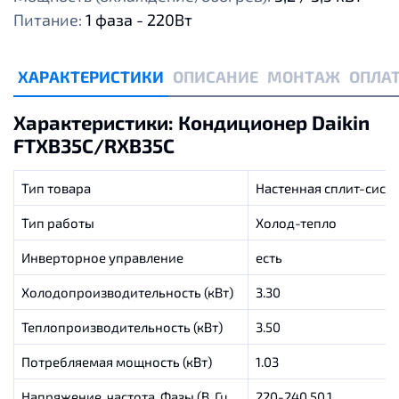
Питание:
1 фаза - 220Вт
ХАРАКТЕРИСТИКИ
ОПИСАНИЕ
МОНТАЖ
ОПЛАТ
Характеристики: Кондиционер Daikin
FTXB35C/RXB35C
Тип товара
Настенная сплит-сист
Тип работы
Холод-тепло
Инверторное управление
есть
Холодопроизводительность (кВт)
3.30
Теплопроизводительность (кВт)
3.50
Потребляемая мощность (кВт)
1.03
Напряжение, частота, Фазы (В, Гц,
220-240,50,1