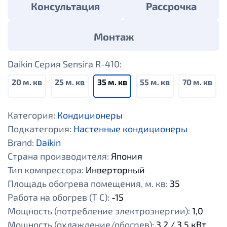
Консультация
Рассрочка
Монтаж
Daikin Серия Sensira R-410:
20 м. кв
25 м. кв
35 м. кв
55 м. кв
70 м. кв
Категория:
Кондиционеры
Подкатегория:
Настенные кондиционеры
Brand:
Daikin
Страна производителя:
Япония
Тип компрессора:
Инверторный
Площадь обогрева помещения, м. кв:
35
Работа на обогрев (Т С):
-15
Мощность (потребление электроэнергии):
1,0
Мощность (охлаждение/обогрев):
3,2 / 3,5 кВт