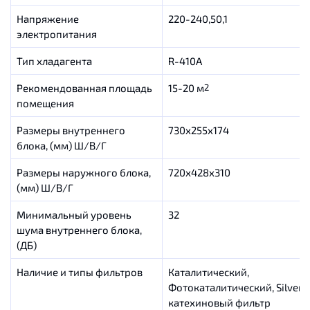
Напряжение
220-240,50,1
электропитания
Тип хладагента
R-410A
Рекомендованная площадь
15-20 м
2
помещения
Размеры внутреннего
730x255x174
блока, (мм) Ш/В/Г
Размеры наружного блока,
720х428х310
(мм) Ш/В/Г
Минимальный уровень
32
шума внутреннего блока,
(ДБ)
Наличие и типы фильтров
Каталитический,
Фотокаталитический, Silver-io
катехиновый фильтр