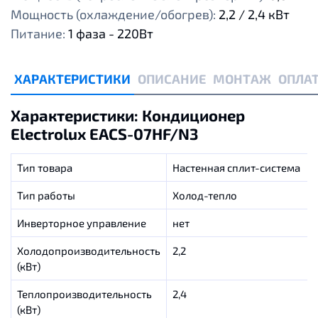
Мощность (охлаждение/обогрев):
2,2 / 2,4 кВт
Питание:
1 фаза - 220Вт
ХАРАКТЕРИСТИКИ
ОПИСАНИЕ
МОНТАЖ
ОПЛАТ
Характеристики: Кондиционер
Electrolux EACS-07HF/N3
Тип товара
Настенная сплит-система
Тип работы
Холод-тепло
Инверторное управление
нет
Холодопроизводительность
2,2
(кВт)
Теплопроизводительность
2,4
(кВт)