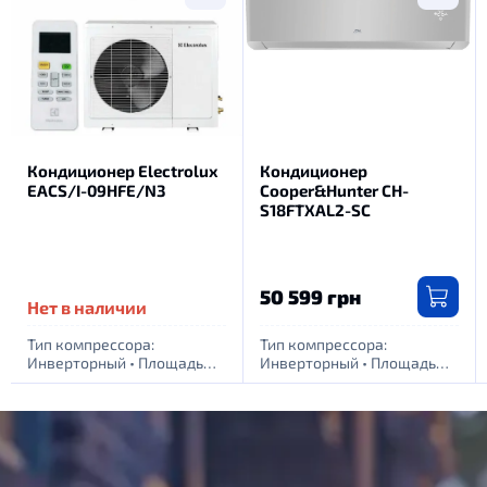
Кондиционер Electrolux
Кондиционер
EACS/I-09HFE/N3
Cooper&Hunter CH-
S18FTXAL2-SC
50 599 грн
Нет в наличии
Тип компрессора:
Тип компрессора:
Инверторный
•
Площадь
Инверторный
•
Площадь
обогрева помещения, м.
обогрева помещения, м.
кв: 25
•
Питание: 1 фаза -
кв: 55
•
Питание: 1 фаза -
220Вт
220Вт