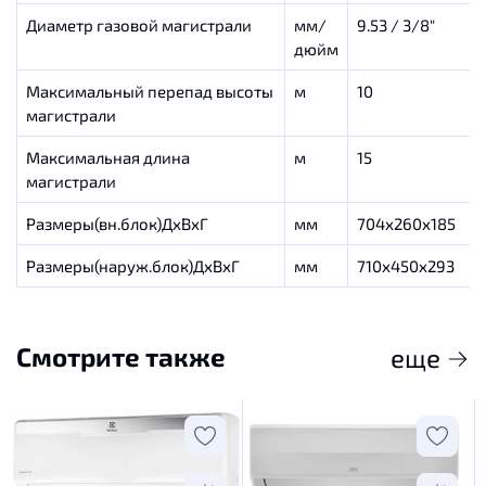
Диаметр газовой магистрали
мм/
9.53 / 3/8″
дюйм
Максимальный перепад высоты
м
10
магистрали
Максимальная длина
м
15
магистрали
Размеры(вн.блок)ДхВхГ
мм
704х260х185
Размеры(наруж.блок)ДхВхГ
мм
710х450х293
Смотрите также
еще