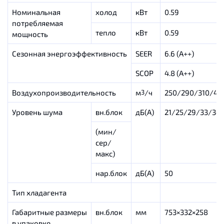
Номинальная
холод
кВт
0.59
потребляемая
тепло
кВт
0.59
мощность
Сезонная энергоэффективность
SEER
6.6 (А++)
SCOP
4.8 (A++)
Воздухопроизводительность
м
/ч
250/290/310/42
3
Уровень шума
вн.блок
дБ(А)
21/25/29/33/34
(мин/
сер/
макс)
нар.блок
дБ(А)
50
Тип хладагента
Габаритные размеры
вн.блок
мм
753×332×258
в упаковке