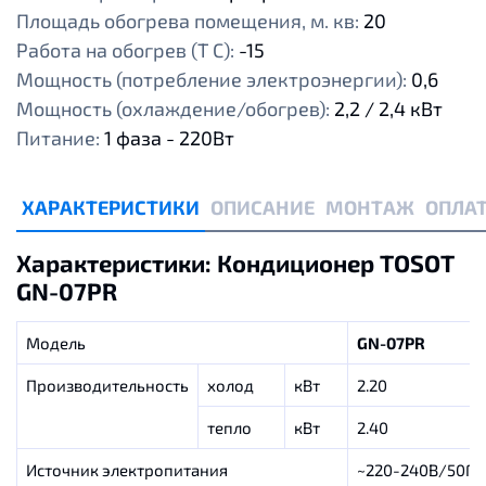
Площадь обогрева помещения, м. кв:
20
Работа на обогрев (Т С):
-15
Мощность (потребление электроэнергии):
0,6
Мощность (охлаждение/обогрев):
2,2 / 2,4 кВт
Питание:
1 фаза - 220Вт
ХАРАКТЕРИСТИКИ
ОПИСАНИЕ
МОНТАЖ
ОПЛАТ
Характеристики: Кондиционер TOSOT
GN-07PR
Модель
GN-07PR
Производительность
холод
кВт
2.20
тепло
кВт
2.40
Источник электропитания
~220-240В/50Гц