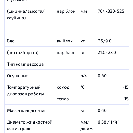
(ширина/высота/
нар.блок
мм
764×330×525
глубина)
Вес
вн.блок
кг
7.5/9.0
(нетто/брутто)
нар.блок
кг
21.0/23.0
Тип компрессора
Осушение
л/ч
0.60
Температурный
холод
°С
-15…
диапазон работы
тепло
-15…
Масса хладагента
кг
0.40
Диаметр жидкостной
мм/
6.38 / 1/4″
магистрали
дюйм