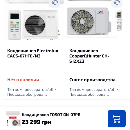
Кондиционер Electrolux
Кондиционер
EACS-07HFE/N3
Cooper&Hunter CH-
S12XZ3
Нет в наличии
Снят с производства
Тип компрессора: оn/off
•
Тип компрессора: оn/off
•
Площадь обогрева
Площадь обогрева
помещения, м. кв: 20
•
помещения, м. кв: 35
•
Питание: 1 фаза - 220Вт
Питание: 1 фаза - 220Вт
Кондиционер TOSOT GN-07PR
23 299 грн