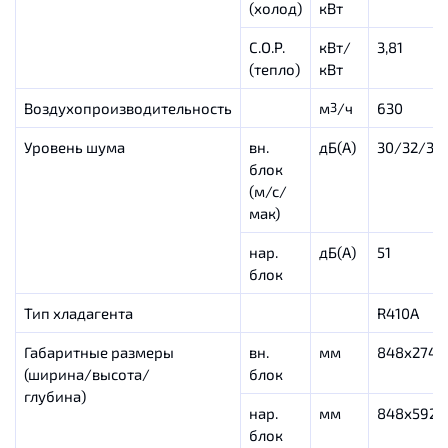
(холод)
кВт
C.O.P.
кВт/
3,81
(тепло)
кВт
Воздухопроизводительность
м
/ч
630
3
Уровень шума
вн.
дБ(А)
30/32/35
блок
(м/с/
мак)
нар.
дБ(А)
51
блок
Тип хладагента
R410A
Габаритные размеры
вн.
мм
848x274x
(ширина/высота/
блок
глубина)
нар.
мм
848х592х
блок