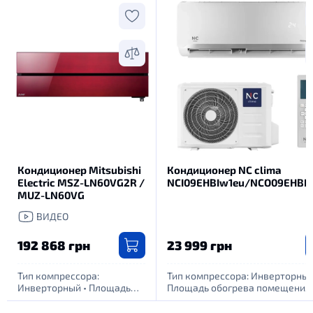
Кондиционер Mitsubishi
Кондиционер NC clima
Electric MSZ-LN60VG2R /
NCI09EHBIw1eu/NCO09EHBI
MUZ-LN60VG
ВИДЕО
192 868 грн
23 999 грн
Тип компрессора:
Тип компрессора: Инверторны
Инверторный
•
Площадь
Площадь обогрева помещения,
обогрева помещения, м.
кв: 25
•
Питание: 1 фаза - 220Вт
кв: 70
•
Питание: 1 фаза -