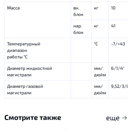
Масса
вн.
кг
10
блок
нар.
кг
41
блок
Температурный
°С
-7/+43
диапазон
работы °С
Диаметр жидкостной
мм/
6/1/4″
магистрали
дюйм
Диаметр газовой
мм/
9,52/3/8″
магистрали
дюйм
Смотрите также
еще