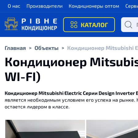
О нас
Производители
Кондиционеры оптом
Серв
КАТАЛОГ
Главная
Объекты
Кондиционер Mitsubishi Ele
>
>
Кондиционер Mitsubishi
WI-FI)
Кондиционер Mitsubishi Electric Cерии Design Inverter B
является необходимым условием его успеха на рынке. 
остается лидером в классе.