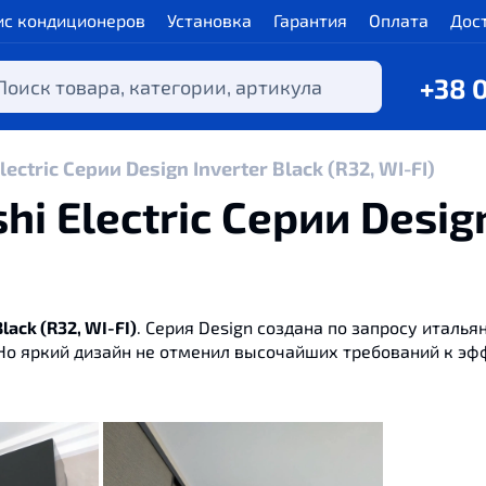
ис кондиционеров
Установка
Гарантия
Оплата
Дос
+38 
ctric Cерии Design Inverter Black (R32, WI-FI)
 Electric Cерии Design
lack (R32, WI-FI)
. Серия Design создана по запросу итальян
Но яркий дизайн не отменил высочайших требований к эфф