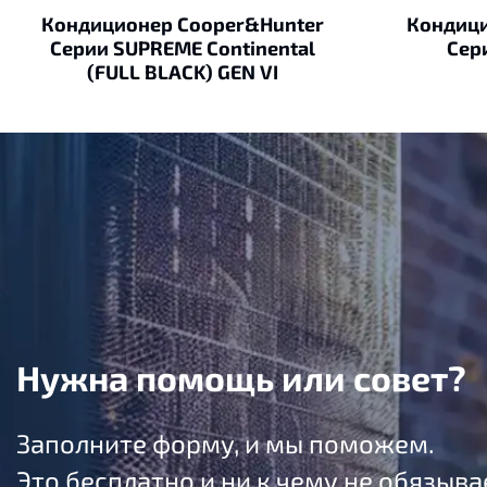
Кондиционер Cooper&Hunter
Кондици
Cерии SUPREME Continental
Cер
(FULL BLACK) GEN VI
Нужна помощь или совет?
Заполните форму, и мы поможем.
Это бесплатно и ни к чему не обязыва