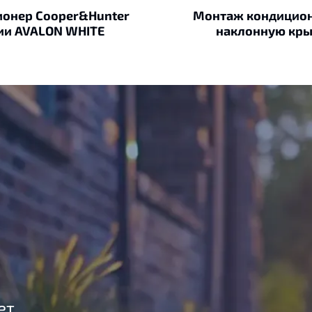
онер Cooper&Hunter
Монтаж кондицион
ии AVALON WHITE
наклонную кр
ет