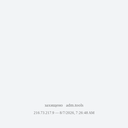
захищено
adm.tools
216.73.217.9 —
8/7/2026, 7:26:48 AM