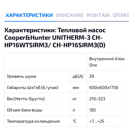
ХАРАКТЕРИСТИКИ
ОПИСАНИЕ
МОНТАЖ
ОПЛАТ
Характеристики: Тепловой насос
Cooper&Hunter UNITHERM-3 CH-
HP16WTSIRM3/ CH-HP16SIRM3(O)
Внутренний блок Al
One
Уровень шума
дБ(А)
29
Габариты ШхГхВ (б/упак)
мм
600x600x1756
Вес(Нетто/Брутто)
кг
210/223
Объем бака воды
л
185
Температура охлаждения
°C
+7…+25