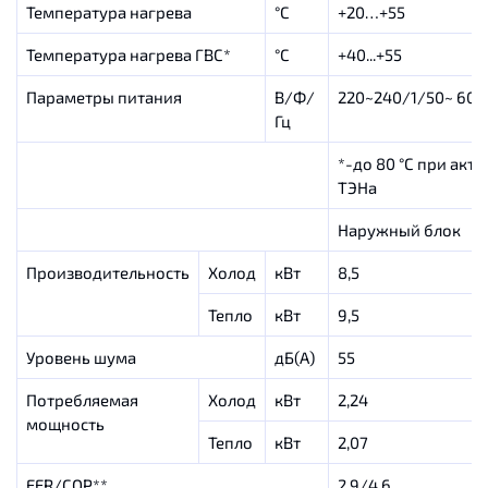
Температура нагрева
°C
+20…+55
Температура нагрева ГВС*
°C
+40...+55
Параметры питания
В/Ф/
220~240/1/50~ 60
Гц
*-до 80 °C при акт
ТЭНа
Наружный блок
Производительность
Холод
кВт
8,5
Тепло
кВт
9,5
Уровень шума
дБ(А)
55
Потребляемая
Холод
кВт
2,24
мощность
Тепло
кВт
2,07
EER/COP**
2,9/4,6