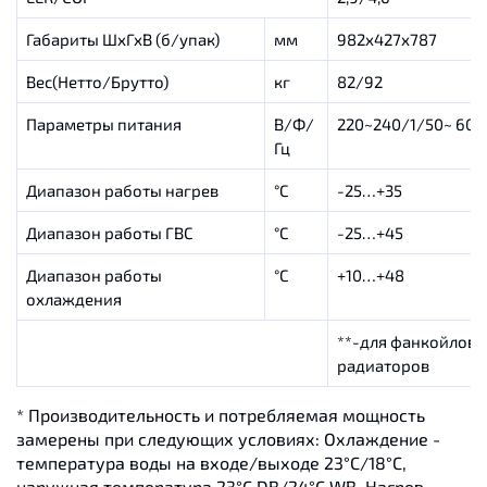
Габариты ШхГхВ (б/упак)
мм
982х427х787
Вес(Нетто/Брутто)
кг
82/92
Параметры питания
В/Ф/
220~240/1/50~ 60
Гц
Диапазон работы нагрев
°C
-25…+35
Диапазон работы ГВС
°C
-25…+45
Диапазон работы
°C
+10…+48
охлаждения
**-для фанкойлов 
радиаторов
* Производительность и потребляемая мощность
замерены при следующих условиях: Охлаждение -
температура воды на входе/выходе 23°С/18°С,
наружная температура 23°С DB/24°C WB.
Нагрев -