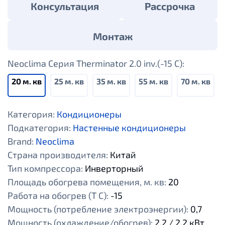
Консультация
Рассрочка
Монтаж
Neoclima Серия Therminator 2.0 inv.(-15 С):
20 м. кв
25 м. кв
35 м. кв
55 м. кв
70 м. кв
Категория:
Кондиционеры
Подкатегория:
Настенные кондиционеры
Brand:
Neoclima
Страна производителя:
Китай
Тип компрессора:
Инверторный
Площадь обогрева помещения, м. кв:
20
Работа на обогрев (Т С):
-15
Мощность (потребление электроэнергии):
0,7
Мощность (охлаждение/обогрев):
2,2 / 2,2 кВт