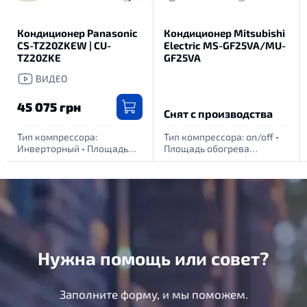
Кондиционер Panasonic
Кондиционер Mitsubishi
CS-TZ20ZKEW | CU-
Electric MS-GF25VA/MU-
TZ20ZKE
GF25VA
ВИДЕО
45 075 грн
Снят с производства
Тип компрессора:
Тип компрессора: оn/off
•
Инверторный
•
Площадь
Площадь обогрева
обогрева помещения, м.
помещения, м. кв: 25
•
кв: 20
•
Питание: 1 фаза -
Питание: 1 фаза - 220Вт
220Вт
Нужна помощь или совет?
Заполните форму, и мы поможем.