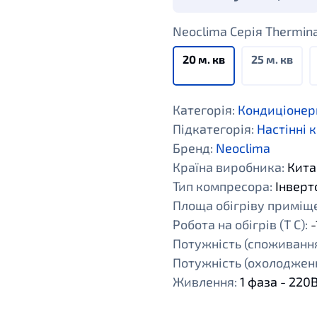
Neoclima Серія Therminato
20 м. кв
25 м. кв
Категорія:
Кондиціонер
Підкатегорія:
Настінні 
Бренд:
Neoclima
Країна виробника:
Кита
Тип компресора:
Інверт
Площа обігріву приміщен
Робота на обігрів (Т С):
-
Потужність (споживання
Потужність (охолодженн
Живлення:
1 фаза - 220