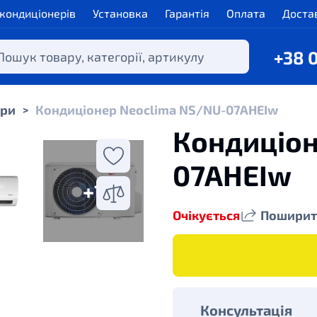
 кондиціонерів
Установка
Гарантія
Оплата
Доста
+38 
ери
Кондиціонер Neoclima NS/NU-07AHЕIw
>
Кондиціон
07AHЕIw
+1
Очікується
Поширит
Консультація