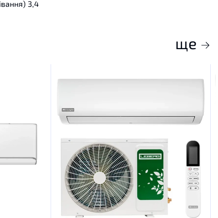
івання)
3,4
ще