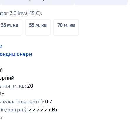
r 2.0 inv.(-15 С):
35 м. кв
55 м. кв
70 м. кв
и
кондиціонери
й
орний
ня, м. кв:
20
15
 електроенергії):
0,7
я/обігрів):
2,2 / 2,2 кВт
Вт