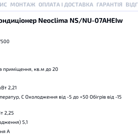
ИС
МОНТАЖ
ОПЛАТА І ДОСТАВКА
ГАРАНТІЯ
ВІД
Кондиціонер Neoclima NS/NU-07AHЕIw
7500
 приміщення, кв.м
до 20
кВт
2,21
ператур, С
Охолодження від -5 до +50 Обігрів від -15
Вт
2,25
лодження)
5,1
ння
А