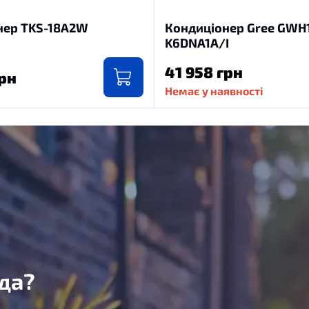
нер TKS-18A2W
Кондиціонер Gree GWH
K6DNA1A/I
41 958 грн
грн
Немає у наявності
да?