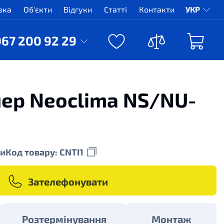
вка
Об'єкти
Відгуки
Статті
Контакти
УКР
067 200 92 29
ер Neoclima NS/NU-
и
Код товару: CNTI1
Зателефонувати
Розтермінування
Монтаж