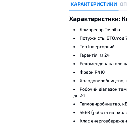
ХАРАКТЕРИСТИКИ
ОП
Характеристики: 
Компресор
Toshiba
Потужність, БТО/год
Тип
Інверторний
Гарантія, м
24
Рекомендована площа
Фреон
R410
Холодовиробництво, 
Робочий діапазон тем
до 24
Тепловиробництво, к
SEER (робота на охо
Клас енергозбереже