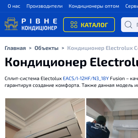
О нас
Производители
Кондиционеры оптом
Серв
КАТАЛОГ
Главная
Объекты
Кондиционер Electrolux С
>
>
Кондиционер Electrol
Сплит-система Electolux
EACS/I-12HF/N3_18Y
Fusion – ка
гарантируя создание комфорта. Также данная модель и