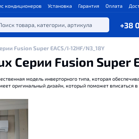
ис кондиционеров
Установка
Гарантия
Оплата
Дос
+38 
ерии Fusion Super EACS/I-12HF/N3_18Y
ux Серии Fusion Super 
чественная модель инверторного типа, которая обеспечи
меет оригинальный дизайн, который поможет вписаться в