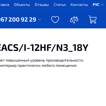
тавка
Объекты
Отзывы
Статьи
Контакты
РУС
067 200 92 29
EACS/I-12HF/N3_18Y
вает повышенный уровень производительности,
 интерьер практически любого помещения.