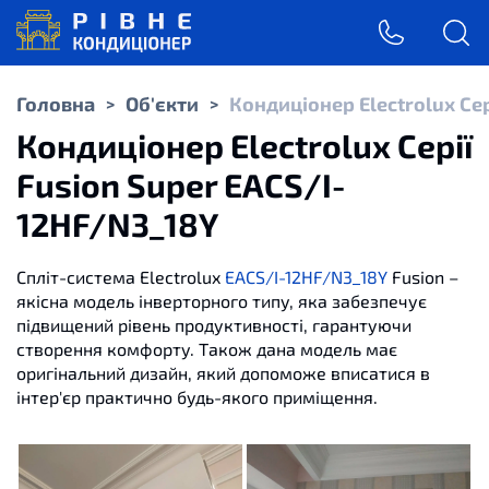
Головна
Об'єкти
Кондиціонер Electrolux Сер
>
>
Кондиціонер Electrolux Серії
Fusion Super EACS/I-
12HF/N3_18Y
Спліт
-
система
Electrolux
EACS/I-12HF/N3_18Y
Fusion –
якісна модель інверторного типу, яка забезпечує
підвищений рівень продуктивності, гарантуючи
створення комфорту. Також дана модель має
оригінальний дизайн, який допоможе вписатися в
інтер'єр практично будь-якого приміщення.