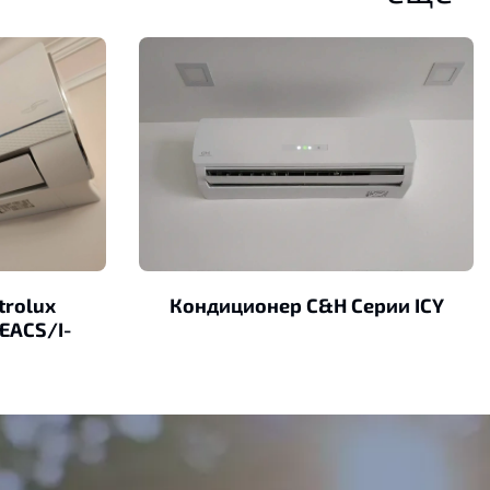
trolux
Кондиционер C&H Серии ICY
EACS/I-