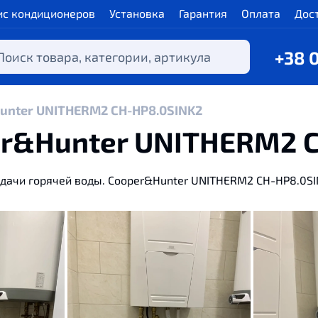
ис кондиционеров
Установка
Гарантия
Оплата
Дос
+38 
unter UNITHERM2 CH-HP8.0SINK2
er&Hunter UNITHERM2 
дачи
горячей
воды.
Cooper&Hunter UNITHERM2 CH-HP8.0SI