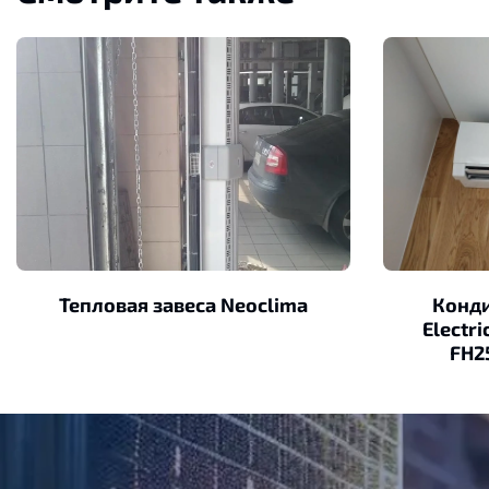
Тепловая завеса Neoclima
Конди
Electr
FH2