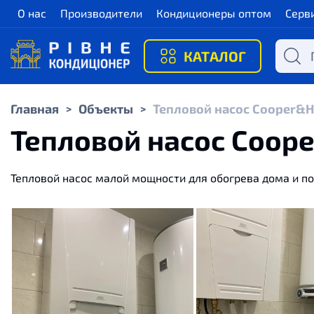
О нас
Производители
Кондиционеры оптом
Серв
КАТАЛОГ
Главная
Объекты
Тепловой насос Cooper&H
>
>
Тепловой насос Coop
Тепловой
насос
малой
мощности
для
обогрева дома
и
по