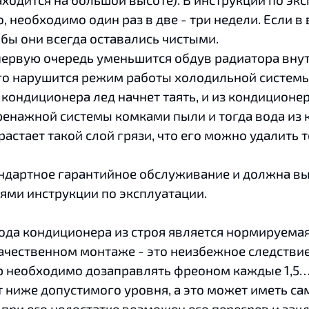
о, необходимо один раз в две - три недели. Если
тобы они всегда оставались чистыми.
ервую очередь уменьшится обдув радиатора внутр
го нарушится режим работы холодильной системы
кондиционера лед начнет таять, и из кондиционер
енажной системы комками пыли и тогда вода из 
растает такой слой грязи, что его можно удалит
ндартное гарантийное обслуживание и должна вы
иями инструкции по эксплуатации.
а кондиционера из строя является нормируемая 
 качественном монтаже - это неизбежное следств
 необходимо дозаправлять фреоном каждые 1,5…2
ет ниже допустимого уровня, а это может иметь с
при его недостатке возможен его перегрев и зак