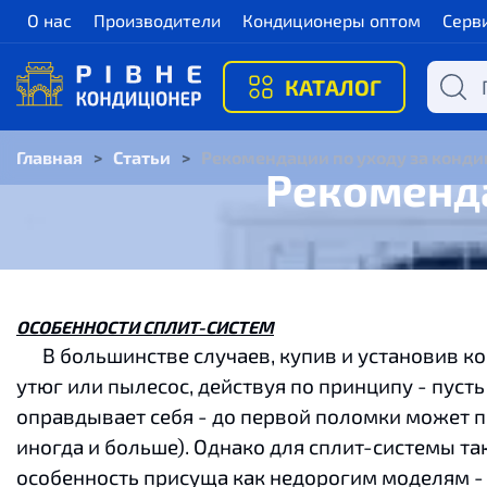
О нас
Производители
Кондиционеры оптом
Серв
КАТАЛОГ
Главная
>
Статьи
>
Рекомендации по уходу за конд
Рекоменда
ОСОБЕННОСТИ СПЛИТ-СИСТЕМ
В большинстве случаев, купив и установив кон
утюг или пылесос, действуя по принципу - пусть
оправдывает себя - до первой поломки может пр
иногда и больше). Однако для сплит-системы та
особенность присуща как недорогим моделям - L