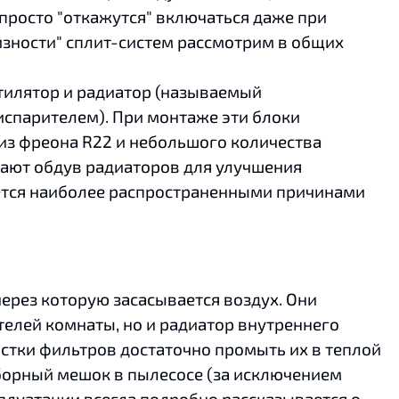
просто "откажутся" включаться даже при
изности" сплит-систем рассмотрим в общих
нтилятор и радиатор (называемый
испарителем). При монтаже эти блоки
из фреона R22 и небольшого количества
ают обдув радиаторов для улучшения
яется наиболее распространенными причинами
ерез которую засасывается воздух. Они
телей комнаты, но и радиатор внутреннего
истки фильтров достаточно промыть их в теплой
сборный мешок в пылесосе (за исключением
сплуатации всегда подробно рассказывается о