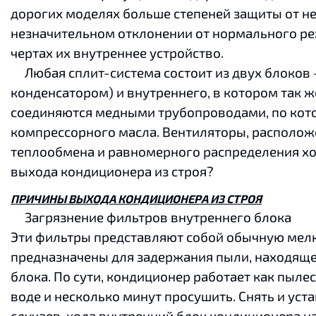
дорогих моделях больше степеней защиты от не
незначительном отклонении от нормального реж
чертах их внутреннее устройство.
Любая сплит-система состоит из двух блоков -
конденсатором) и внутреннего, в котором так 
соединяются медными трубопроводами, по кото
компрессорного масла. Вентиляторы, располож
теплообмена и равномерного распределения хо
выхода кондиционера из строя?
ПРИЧИНЫ ВЫХОДА КОНДИЦИОНЕРА ИЗ СТРОЯ
Загрязнение фильтров внутреннего блока
Эти фильтры представляют собой обычную мелку
предназначены для задержания пыли, находящей
блока. По сути, кондиционер работает как пыле
воде и несколько минут просушить. Снять и ус
случаев, кода внутренний блок кондиционера на