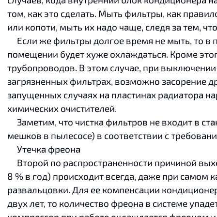
том, как это сделать. Мыть фильтры, как правил
или копоти, мыть их надо чаще, следя за тем, ч
Если же фильтры долгое время не мыть, то в п
помещении будет хуже охлаждаться. Кроме это
трубопроводов. В этом случае, при выключении 
загрязненных фильтрах, возможно засорение др
запущенных случаях на пластинах радиатора на
химических очистителей.
Заметим, что чистка фильтров не входит в ста
мешков в пылесосе) в соответствии с требован
Утечка фреона
Второй по распространенности причиной выход
8 % в год) происходит всегда, даже при самом
развальцовки. Для ее компенсации кондиционер
двух лет, то количество фреона в системе упад
компрессор при работе охлаждается фреоном и 