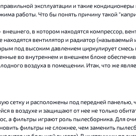
правильной эксплуатации и такие кондиционеры 
има работы. Что бы понять причину такой "капр
 внешнего, в котором находятся компрессор, ве
же находятся вентилятор и радиатор (называемый 
рым под высоким давлением циркулирует смесь 
енные во внутреннем и внешнем блоке обеспечив
лодного воздуха в помещении. Итак, что же явл
ю сетку и расположены под передней панелью, ч
ся в воздухе и защищают от нее не только обита
сос, а фильтры играют роль пылесборника. Для оч
тановить фильтры не сложнее, чем заменить пыле
ходится на большой высоте). В инструкции по эк