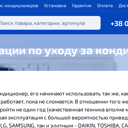
ис кондиционеров
Установка
Гарантия
Оплата
Дос
+38 
иционером
ции по уходу за кон
диционер, его начинают использовать так же, ка
 работает, пока не сломается. В отношении того 
ойти не один год (качественная техника вполне м
кая эксплуатация с большой вероятностью приведе
G, SAMSUNG, так и элитным - DAIKIN, TOSHIBA, CA