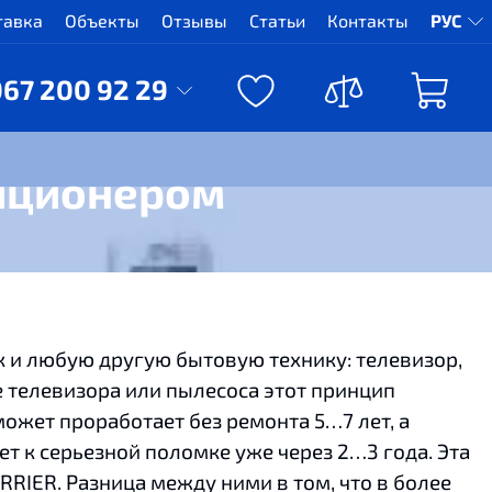
тавка
Объекты
Отзывы
Статьи
Контакты
РУС
067 200 92 29
диционером
к и любую другую бытовую технику: телевизор,
же телевизора или пылесоса этот принцип
ожет проработает без ремонта 5…7 лет, а
т к серьезной поломке уже через 2…3 года. Эта
RRIER. Разница между ними в том, что в более