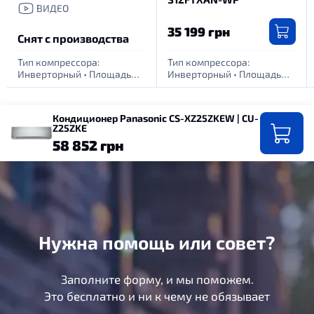
ВИДЕО
35 199 грн
Снят с производства
Тип компрессора:
Тип компрессора:
Инверторный
•
Площадь
Инверторный
•
Площадь
обогрева помещения, м.
обогрева помещения, м.
кв: 25
•
Питание: 1 фаза -
кв: 35
•
Питание: 1 фаза -
220Вт
220Вт
Кондиционер Panasonic CS-XZ25ZKEW | CU-
Z25ZKE
58 852 грн
Нужна помощь или совет?
Заполните форму, и мы поможем.
Это бесплатно и ни к чему не обязывает