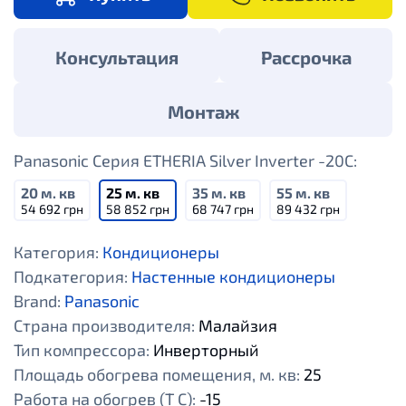
Консультация
Рассрочка
Монтаж
Panasonic Серия ETHERIA Silver Inverter -20C:
20 м. кв
25 м. кв
35 м. кв
55 м. кв
54 692 грн
58 852 грн
68 747 грн
89 432 грн
Категория:
Кондиционеры
Подкатегория:
Настенные кондиционеры
Brand:
Panasonic
Страна производителя:
Малайзия
Тип компрессора:
Инверторный
Площадь обогрева помещения, м. кв:
25
Работа на обогрев (Т С):
-15