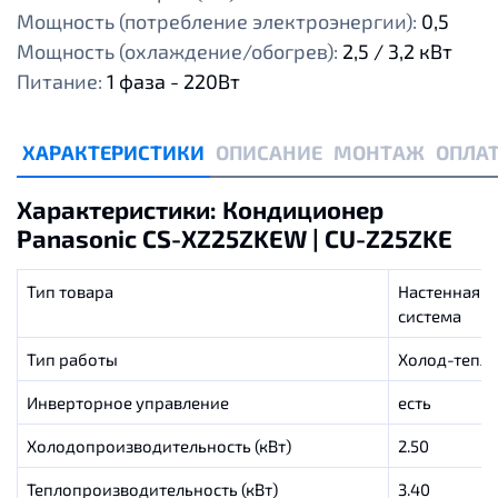
Мощность (потребление электроэнергии):
0,5
Мощность (охлаждение/обогрев):
2,5 / 3,2 кВт
Питание:
1 фаза - 220Вт
ХАРАКТЕРИСТИКИ
ОПИСАНИЕ
МОНТАЖ
ОПЛАТ
Характеристики: Кондиционер
Panasonic CS-XZ25ZKEW | CU-Z25ZKE
Тип товара
Настенная с
система
Тип работы
Холод-тепл
Инверторное управление
есть
Холодопроизводительность (кВт)
2.50
Теплопроизводительность (кВт)
3.40