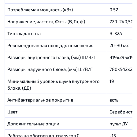
Потребляемая мощность (кВт)
0.52
Напряжение, частота, Фазы (В, Гц, ф)
220-240,50,1
Тип хладагента
R-32A
Рекомендованная площадь помещения
20-30 м
2
Размеры внутреннего блока, (мм) Ш/В/Г
919х295х194
Размеры наружного блока, (мм) Ш/В/Г
780х542х28
Минимальный уровень шума внутреннего
19
блока, (ДБ)
Антибактериальное покрытие
есть
Цвет
Серебристы
Дополнительные опции
пульт ДУ
Работа на обогрев до, градусов C
-15