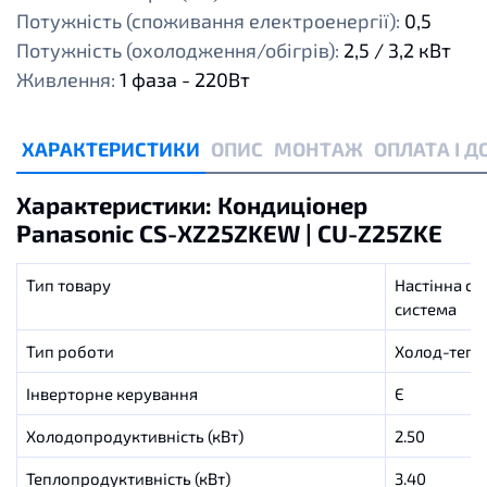
Потужність (споживання електроенергії):
0,5
Потужність (охолодження/обігрів):
2,5 / 3,2 кВт
Живлення:
1 фаза - 220Вт
ХАРАКТЕРИСТИКИ
ОПИС
МОНТАЖ
ОПЛАТА І 
Характеристики: Кондиціонер
Panasonic CS-XZ25ZKEW | CU-Z25ZKE
Тип товару
Настінна спл
система
Тип роботи
Холод-тепл
Інверторне керування
Є
Холодопродуктивність (кВт)
2.50
Теплопродуктивність (кВт)
3.40