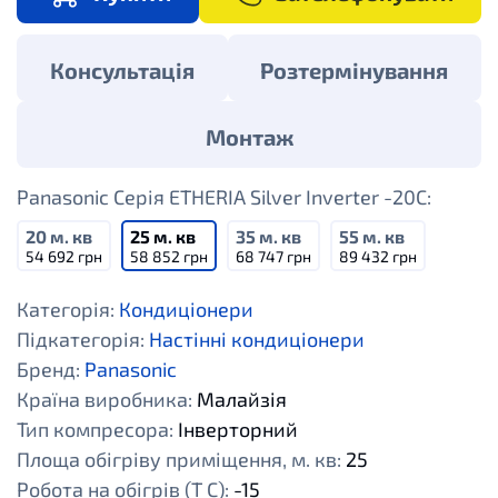
Консультація
Розтермінування
Монтаж
Panasonic Серія ETHERIA Silver Inverter -20C:
20 м. кв
25 м. кв
35 м. кв
55 м. кв
54 692 грн
58 852 грн
68 747 грн
89 432 грн
Категорія:
Кондиціонери
Підкатегорія:
Настінні кондиціонери
Бренд:
Panasonic
Країна виробника:
Малайзія
Тип компресора:
Інверторний
Площа обігріву приміщення, м. кв:
25
Робота на обігрів (Т С):
-15