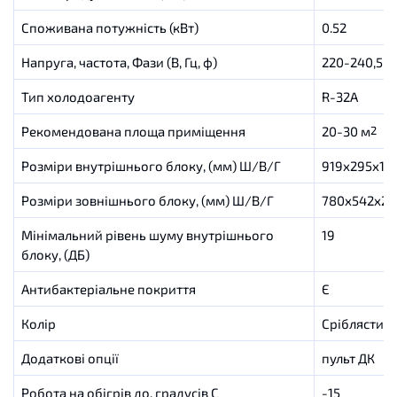
Споживана потужність (кВт)
0.52
Напруга, частота, Фази (В, Гц, ф)
220-240,50,
Тип холодоагенту
R-32A
Рекомендована площа приміщення
20-30 м
2
Розміри внутрішнього блоку, (мм) Ш/В/Г
919х295х19
Розміри зовнішнього блоку, (мм) Ш/В/Г
780х542х28
Мінімальний рівень шуму внутрішнього
19
блоку, (ДБ)
Антибактеріальне покриття
Є
Колір
Сріблястий
Додаткові опції
пульт ДК
Робота на обігрів до, градусів C
-15