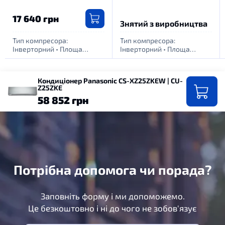
17 640 грн
Знятий з виробництва
Тип компресора:
Тип компресора:
Інверторний
•
Площа
Інверторний
•
Площа
обігріву приміщення, м. кв:
обігріву приміщення, м. кв:
25
•
Живлення: 1 фаза -
35
•
Живлення: 1 фаза -
220Вт
220Вт
Кондиціонер Panasonic CS-XZ25ZKEW | CU-
Z25ZKE
58 852 грн
Потрібна допомога чи порада?
Заповніть форму і ми допоможемо.
Це безкоштовно і ні до чого не зобов'язує