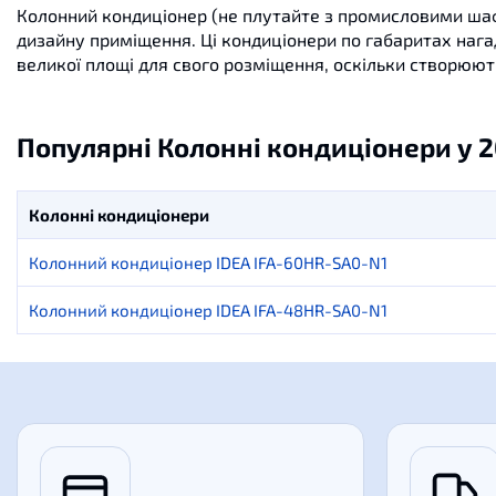
Колонний
кондиціонер
(
не плутайте
з
промисловими
ша
дизайну
приміщення
.
Ці
кондиціонери
по
габаритах наг
великої площі
для
свого
розміщення
,
оскільки
створюют
Популярні Колонні кондиціонери у 2
Колонні кондиціонери
Колонний кондиціонер IDEA IFA-60HR-SA0-N1
Колонний кондиціонер IDEA IFA-48HR-SA0-N1