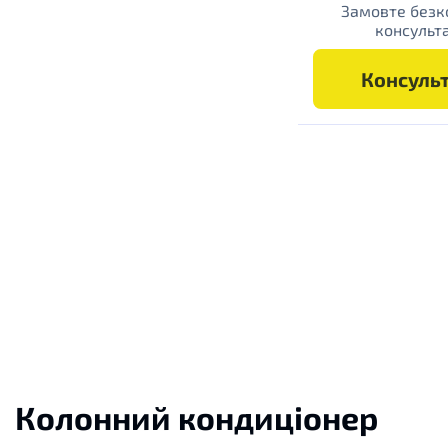
Замовте без
консульт
Консульт
Колонний
кондиціонер