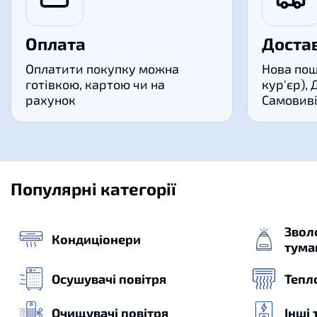
Оплата
Доста
Оплатити покупку можна
Нова пош
готівкою, картою чи на
кур'єр), 
рахунок
Самовиві
Популярні категорії
Зволо
Кондиціонери
тума
Осушувачі повітря
Тепло
Очищувачі повітря
Інші 