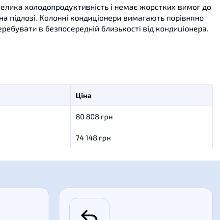
велика холодопродуктивність
і
немає
жорстких
вимог
до
на
підлозі
.
Колонні
кондиціонери
вимагають
порівняно
еребувати
в
безпосередній близькості
від
кондиціонера
.
Ціна
80 808 грн
74 148 грн