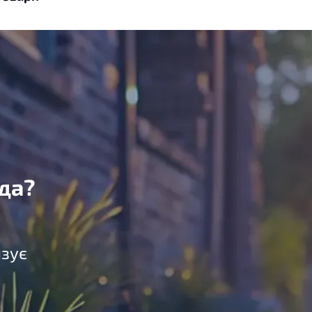
да?
язує