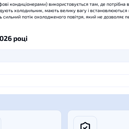
фові
кондиціонерами
)
використовується
там
,
де
потрібна 
адують
холодильник
,
мають
велику вагу
і
встановлюються
ь
сильний потік
охолодженого
повітря
,
який
не дозволяє
п
026 році