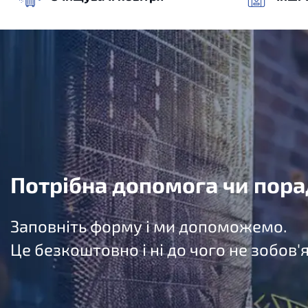
Потрібна допомога чи пора
Заповніть форму і ми допоможемо.
Це безкоштовно і ні до чого не зобов'