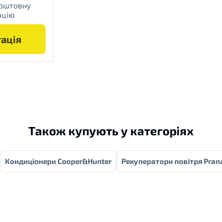
коштовну
ацію
ація
Також купують у категоріях
Кондиціонери Cooper&Hunter
Рекуператори повітря Pran