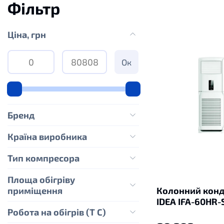
Фільтр
Цiна, грн
Ок
Бренд
Країна виробника
Тип компресора
Площа обігріву
приміщення
Колонний конд
IDEA IFA-60HR-
Робота на обігрів (Т С)