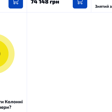
74 148 грн
Знятий 
ти Колонні
нери?