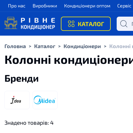
Про нас
Виробники
Кондиціонери оптом
Сервіс
КАТАЛОГ
Головна
Каталог
Кондиціонери
Колонні 
>
>
>
Колонні кондиціонер
Бренди
Знадено товарів:
4