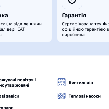
вка
Гарантія
та (на відділення чи
Сертифікована техніка
Делівері, САТ,
офіційною гарантією в
з
виробника
жувачі повітря і
Вентиляція
ноутворювачі
ві завіси
Теплові насоси
товари