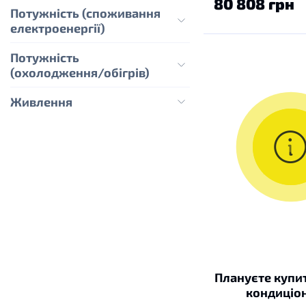
80 808 грн
Потужність (споживання
електроенергії)
Потужність
(охолодження/обігрів)
Живлення
Плануєте купи
кондиціо