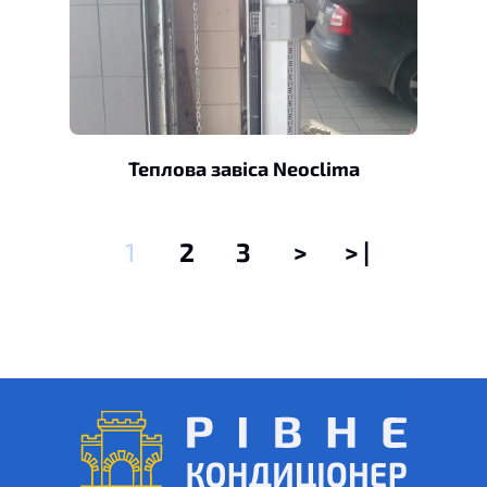
Теплова завіса Neoclima
1
2
3
>
> |