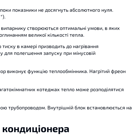
р, поки показники не досягнуть абсолютного нуля.
°).
у випарнику створюються оптимальні умови, в яких
оглинанням великої кількості тепла.
 тиску в камері призводить до нагрівання
му для полегшення запуску при мінусовій
тор виконує функцію теплообмінника. Нагрітий фреон
 багатокімнатних котеджах тепло може розподілятися
собою трубопроводом. Внутрішній блок встановлюється на
д кондиціонера