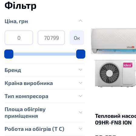
Фільтр
Цiна, грн
Ок
Бренд
Країна виробника
Тип компресора
Площа обігріву
приміщення
Тепловий насос
09HR-FN8 ION
Робота на обігрів (Т С)