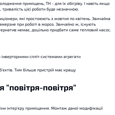
лодження приміщень, ТН - для їх обігріву. І навіть якщо
 тривалість цієї роботи буде незначною.
иціонери, які простоюють з жовтня по квітень. Звичайна
замерзне при роботі в мороз. Звичайно ж, існують
льтернатив немає, доцільно придбати саме тепловий насос.
 з інверторними спліт-системами агрегати
'єктів. Тим більше пристрій має кращу
 "повітря-повітря"
іни інтер'єру приміщення. Монтаж даної модифікації