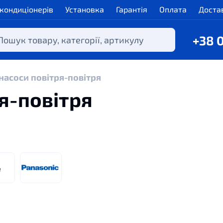
 кондиціонерів
Установка
Гарантія
Оплата
Доста
+38 
насоси повітря-повітря
ря-повітря