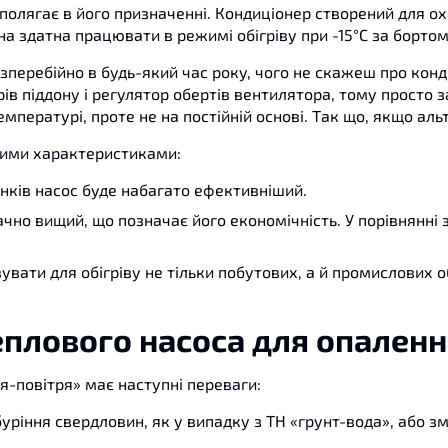
полягає в його призначенні. Кондиціонер створений для охо
а здатна працювати в режимі обігріву при -15°С за бортом,
зперебійно в будь-який час року, чого не скажеш про конд
рів піддону і регулятор обертів вентилятора, тому просто 
емпературі, проте не на постійній основі. Так що, якщо а
пними характеристиками:
нків насос буде набагато ефективніший.
ачно вищий, що позначає його економічність. У порівнянні
ати для обігріву не тільки побутових, а й промислових об
плового насоса для опалення
ря-повітря» має наступні переваги:
ріння свердловин, як у випадку з ТН «грунт-вода», або зм