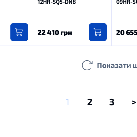
12HR-SQ5-DN8
09HR-S
22 410 грн
20 65
Показати 
1
2
3
>