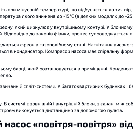
авіть при мінусовій температурі, що відбувається до тих пі
пература якого знижена до -15°С (в деяких моделях до -25 
реону, який циркулює у внутрішньому контурі. У блочном
й. Відповідно до законів фізики, процес супроводжується п
дається фреон в газоподібному стані. Нагнітання високого
ється в конденсатор. Компресор насоса має спіральну фор
ьому блоці, який розташовується в приміщенні. Конденса
тепло.
 звичайній спліт-системи. У багатоквартирних будинках і
 В системі є зовнішній і внутрішній блоки, з'єднані між 
истроєм виконується дистанційно за допомогою пульта.
 насос «повітря-повітря» ві