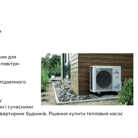
a
ним для
«повітря-
підземного
у
ми і сучасними
квартирних будинків. Рішення купити тепловий насос