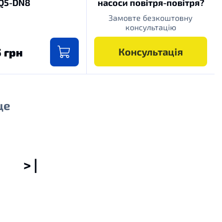
Q5-DN8
насоси повітря-повітря?
Замовте безкоштовну
консультацію
5 грн
Консультація
ще
> |