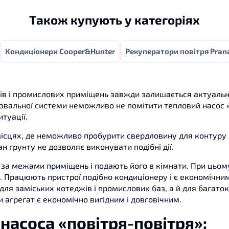
Також купують у категоріях
Кондиціонери Cooper&Hunter
Рекуператори повітря Pran
ків і промислових приміщень завжди залишається актуаль
ювальної системи неможливо не помітити тепловий насос 
итуації.
ісцях, де неможливо пробурити свердловину для контуру 
н грунту не дозволяє виконувати подібні дії.
 за межами приміщень і подають його в кімнати. При цьом
. Працюють пристрої подібно кондиціонеру і є економічни
для заміських котеджів і промислових баз, а й для багато
и агрегат є економічно вигідним і довговічним.
насоса «повітря-повітря»: