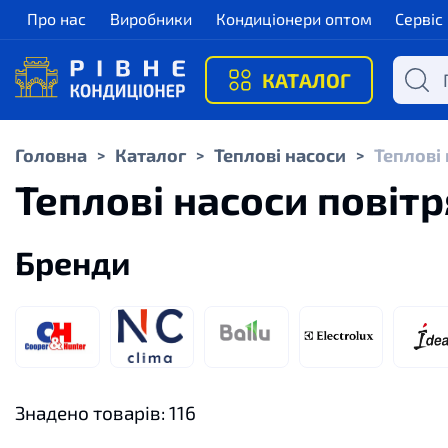
Про нас
Виробники
Кондиціонери оптом
Сервіс
КАТАЛОГ
Головна
Каталог
Теплові насоси
Теплові 
>
>
>
Теплові насоси повіт
Бренди
Знадено товарів:
116