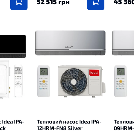
52 515 грн
45 36
Idea IPA-
Тепловий насос Idea IPA-
Теплови
ck
12HRM-FN8 Silver
09HRM-