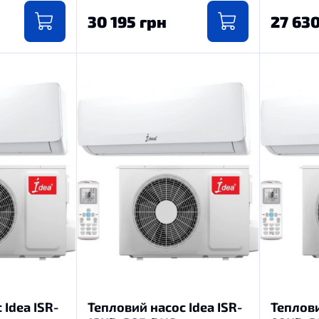
30 195 грн
27 63
 Idea ISR-
Тепловий насос Idea ISR-
Теплови