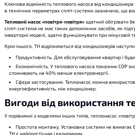
Ключова відмінність теплового насоса від кондиціонера 
в технічних параметрах спліт-системи зазначено, що вон
Тепловий насос «повітря-повітря»
здатний обігрівати бе
спліт-система не має таких допоміжних засобів, як підіг
інверторні моделі, здатні функціонувати при мінусовій т
Крім іншого, ТН відрізняються від кондиціонерів насту
Продуктивність. Для обслуговування квартир і буди
Економічність. У теплового насоса показник СОР зн
споживають на 40% менше електроенергії.
Сфера застосування. Теплонасос можна використовув
енергоефективність, ніж кондиціонер.
Вигоди від використання те
У порівнянні з моделями інших типів, теплонасос «повіт
Простота монтажу. Установка системи не вимагає бу
ТН є найпростішим і економним.