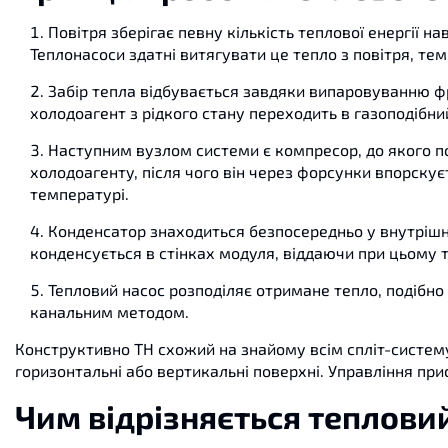
Повітря зберігає певну кількість теплової енергії н
Теплонасоси здатні витягувати це тепло з повітря, тем
Забір тепла відбувається завдяки випаровуванню ф
холодоагент з рідкого стану переходить в газоподібни
Наступним вузлом системи є компресор, до якого по
холодоагенту, після чого він через форсунки впорску
температурі.
Конденсатор знаходиться безпосередньо у внутрішн
конденсується в стінках модуля, віддаючи при цьому 
Тепловий насос розподіляє отримане тепло, подібно
канальним методом.
Конструктивно ТН схожий на знайому всім спліт-систему.
горизонтальні або вертикальні поверхні. Управління пр
Чим відрізняється тепловий