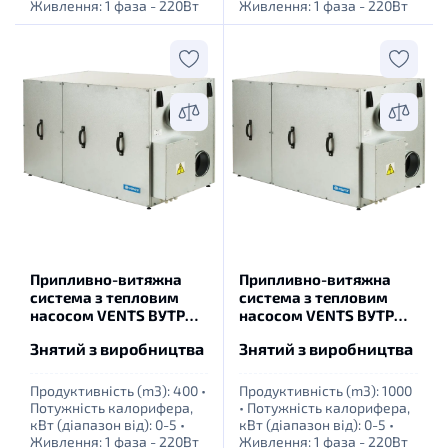
Живлення: 1 фаза - 220Вт
Живлення: 1 фаза - 220Вт
Припливно-витяжна
Припливно-витяжна
система з тепловим
система з тепловим
насосом VENTS ВУТР
насосом VENTS ВУТР
400 ТН ЕГ EС А18 (LCD з
900 ТН ЕГ EС А18 (LCD з
Знятий з виробництва
Знятий з виробництва
автоматикою)
автоматикою)
Продуктивність (m3): 400
•
Продуктивність (m3): 1000
Потужність калорифера,
•
Потужність калорифера,
кВт (діапазон від): 0-5
•
кВт (діапазон від): 0-5
•
Живлення: 1 фаза - 220Вт
Живлення: 1 фаза - 220Вт