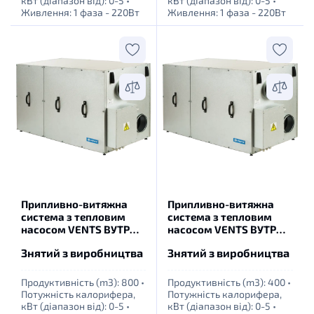
кВт (діапазон від): 0-5
•
кВт (діапазон від): 0-5
•
Живлення: 1 фаза - 220Вт
Живлення: 1 фаза - 220Вт
Припливно-витяжна
Припливно-витяжна
система з тепловим
система з тепловим
насосом VENTS ВУТР
насосом VENTS ВУТР
700 ТН ЕГ EС А17 (LCD з
400 ТН ЕГ ЕС А17 (LCD з
Знятий з виробництва
Знятий з виробництва
автоматикою)
автоматикою)
Продуктивність (m3): 800
•
Продуктивність (m3): 400
•
Потужність калорифера,
Потужність калорифера,
кВт (діапазон від): 0-5
•
кВт (діапазон від): 0-5
•