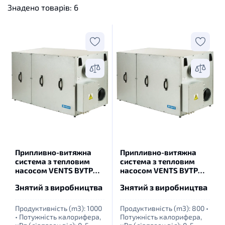
Знадено товарів:
6
Припливно-витяжна
Припливно-витяжна
система з тепловим
система з тепловим
насосом VENTS ВУТР
насосом VENTS ВУТР
900 ТН ЕГ EС А17 (LCD з
700 ТН ЕГ EС А18 (LCD з
Знятий з виробництва
Знятий з виробництва
автоматикою)
автоматикою)
Продуктивність (m3): 1000
Продуктивність (m3): 800
•
•
Потужність калорифера,
Потужність калорифера,