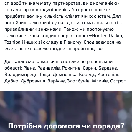
співробітникам мету партнерства: ви є компанією-
інсталятором кондиціонерів або просто хочете
придбати велику кількість кліматичних систем. Для
постійних замовників у нас діє система лояльності з
привабливими знижками. Також ми пропонуємо
самовивезення кондиціонерів Сooper&Нunter, Daikin,
Toshiba і інших зі складу в Рівному. Сподіваємося на
ефективне і взаємовигідне співробітництво!
Доставляємо кліматичні системи по рівненській
області: Рівне, Радивилів, Рокитне, Сарни, Березне,
Володимирець, Гоща, Демидівка, Корець, Костопіль,
Дубно, Дубровиця, Зарічне, Здолбунів, Млинів, Острог.
Потрібна допомога чи порада?