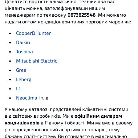
Дізнатися вартість кліматичної техніки яка вас
цікавить можна, зателефонувавши нашим
менеджерам по телефону
0673625546
. Ми можемо
надати оптом кондиціонери таких торгових марок як:
Cooper&Hunter
Daikin
Toshiba
Mitsubishi Electric
Gree
Leberg
LG
Neoclima
і т. д.
У нашому каталозі представлені кліматичні системи
від світових виробників. Ми є
офіційним дилером
кондиціонерів
в Рівному і області. Ми маємо в своєму
розпорядженні повний асортимент товарів, тому
бажану спліт-систему Ви отримаєте в максимально