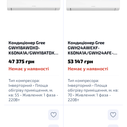
Кондиціонер Gree
Кондиціонер Gree
GWH18AWDXD-
GWH24AWEXF-
K6DNA1A/GWH18ATDXD-
K6DNA1A/GWH24AFE-
K6DNA1A
K6DNA2I
47 375 грн
53 147 грн
Немає у наявності
Немає у наявності
Тип компресора:
Тип компресора:
Інверторний
•
Площа
Інверторний
•
Площа
обігріву приміщення, м.
обігріву приміщення, м. кв:
кв: 55
•
Живлення: 1 фаза -
70
•
Живлення: 1 фаза -
220Вт
220Вт