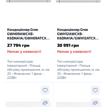
Кондиціонер Gree
Кондиціонер Gree
GWH09AWCXB-
GWH12AWCXB-
K6DNA1A/GWH09ATCXB-
K6DNA1A/GWH12ATCXB-
K6DNA1B
K6DNA1A
27 794 грн
30 991 грн
Немає у наявності
Немає у наявності
Тип компресора:
Тип компресора:
Інверторний
•
Площа
Інверторний
•
Площа
обігріву приміщення, м. кв:
обігріву приміщення, м. кв:
25
•
Живлення: 1 фаза -
35
•
Живлення: 1 фаза -
220Вт
220Вт