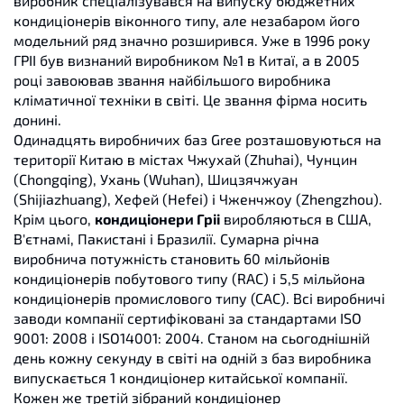
виробник спеціалізувався на випуску бюджетних
кондиціонерів віконного типу, але незабаром його
модельний ряд значно розширився. Уже в 1996 року
ГРІІ був визнаний виробником №1 в Китаї, а в 2005
році завоював звання найбільшого виробника
кліматичної техніки в світі. Це звання фірма носить
донині.
Одинадцять виробничих баз Gree розташовуються на
території Китаю в містах Чжухай (Zhuhai), Чунцин
(Chongqing), Ухань (Wuhan), Шицзячжуан
(Shijiazhuang), Хефей (Hefei) і Чженчжоу (Zhengzhou).
Крім цього,
кондиціонери Гріі
виробляються в США,
В'єтнамі, Пакистані і Бразилії. Сумарна річна
виробнича потужність становить 60 мільйонів
кондиціонерів побутового типу (RAC) і 5,5 мільйона
кондиціонерів промислового типу (САС). Всі виробничі
заводи компанії сертифіковані за стандартами ISO
9001: 2008 і ISO14001: 2004. Станом на сьогоднішній
день кожну секунду в світі на одній з баз виробника
випускається 1 кондиціонер китайської компанії.
Кожен же третій зібраний кондиціонер