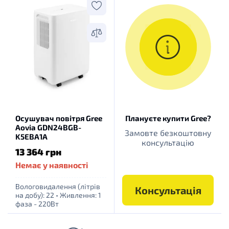
Осушувач повітря Gree
Плануєте купити Gree?
Aovia GDN24BGB-
Замовте безкоштовну
K5EBA1A
консультацію
13 364 грн
Немає у наявності
Вологовидалення (літрів
Консультація
на добу): 22
•
Живлення: 1
фаза - 220Вт