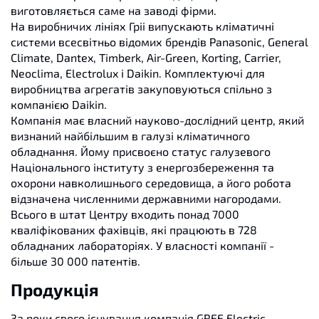
виготовляється саме на заводі фірми.
На виробничих лініях Гріі випускають кліматичні
системи всесвітньо відомих брендів Panasonic, General
Climate, Dantex, Timberk, Air-Green, Korting, Carrier,
Neoclima, Electrolux і Daikin. Комплектуючі для
виробництва агрегатів закуповуються спільно з
компанією Daikin.
Компанія має власний науково-дослідний центр, який
визнаний найбільшим в галузі кліматичного
обладнання. Йому присвоєно статус галузевого
Національного інституту з енергозбереження та
охорони навколишнього середовища, а його робота
відзначена численними державними нагородами.
Всього в штат Центру входить понад 7000
кваліфікованих фахівців, які працюють в 728
обладнаних лабораторіях. У власності компанії -
більше 30 000 патентів.
Продукція
За роки свого існування компанія GREE Electric