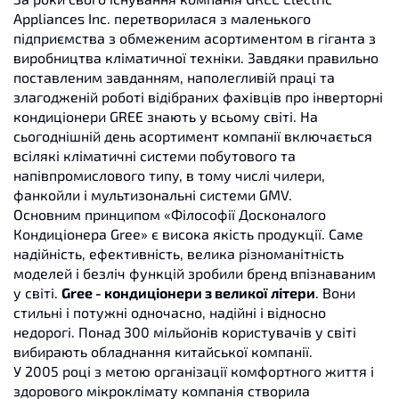
Appliances Inc. перетворилася з маленького
підприємства з обмеженим асортиментом в гіганта з
виробництва кліматичної техніки. Завдяки правильно
поставленим завданням, наполегливій праці та
злагодженій роботі відібраних фахівців про інверторні
кондиціонери GREE знають у всьому світі. На
сьогоднішній день асортимент компанії включається
всілякі кліматичні системи побутового та
напівпромислового типу, в тому числі чилери,
фанкойли і мультизональні системи GMV.
Основним принципом «Філософії Досконалого
Кондиціонера Gree» є висока якість продукції. Саме
надійність, ефективність, велика різноманітність
моделей і безліч функцій зробили бренд впізнаваним
у світі.
Gree - кондиціонери з великої літери
. Вони
стильні і потужні одночасно, надійні і відносно
недорогі. Понад 300 мільйонів користувачів у світі
вибирають обладнання китайської компанії.
У 2005 році з метою організації комфортного життя і
здорового мікроклімату компанія створила