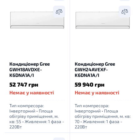
Кондиціонер Gree
Кондиціонер Gree
GWH18AVDXE-
GWH24AVEXF-
K6DNA1A/I
K6DNA1A/I
52 747 грн
59 940 грн
Немає у наявності
Немає у наявності
Тип компресора:
Тип компресора:
Інверторний
•
Площа
Інверторний
•
Площа
обігріву приміщення, м.
обігріву приміщення, м. кв:
кв: 55
•
Живлення: 1 фаза -
70
•
Живлення: 1 фаза -
220Вт
220Вт