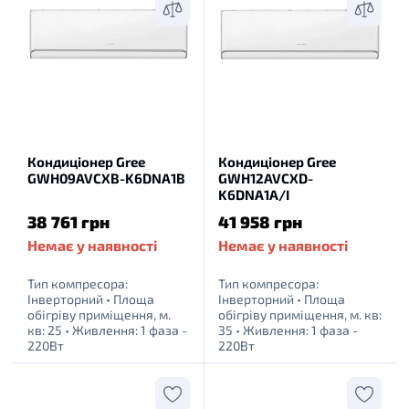
Кондиціонер Gree
Кондиціонер Gree
GWH09AVCXB-K6DNA1B
GWH12AVCXD-
K6DNA1A/I
38 761 грн
41 958 грн
Немає у наявності
Немає у наявності
Тип компресора:
Тип компресора:
Інверторний
•
Площа
Інверторний
•
Площа
обігріву приміщення, м.
обігріву приміщення, м. кв:
кв: 25
•
Живлення: 1 фаза -
35
•
Живлення: 1 фаза -
220Вт
220Вт