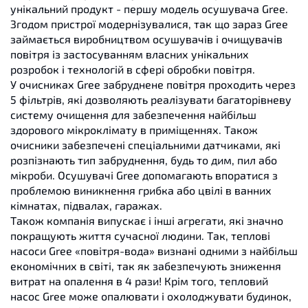
унікальний продукт - першу модель осушувача Gree.
Згодом пристрої модернізувалися, так що зараз Gree
займається виробництвом осушувачів і очищувачів
повітря із застосуванням власних унікальних
розробок і технологій в сфері обробки повітря.
У очисниках Gree забруднене повітря проходить через
5 фільтрів, які дозволяють реалізувати багаторівневу
систему очищення для забезпечення найбільш
здорового мікроклімату в приміщеннях. Також
очисники забезпечені спеціальними датчиками, які
розпізнають тип забруднення, будь то дим, пил або
мікроби. Осушувачі Gree допомагають впоратися з
проблемою виникнення грибка або цвілі в ванних
кімнатах, підвалах, гаражах.
Також компанія випускає і інші агрегати, які значно
покращують життя сучасної людини. Так, теплові
насоси Gree «повітря-вода» визнані одними з найбільш
економічних в світі, так як забезпечують зниження
витрат на опалення в 4 рази! Крім того, тепловий
насос Gree може опалювати і охолоджувати будинок,