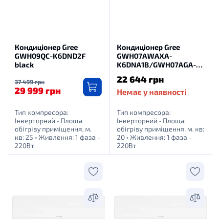
Кондиціонер Gree
Кондиціонер Gree
GWH09QC-K6DND2F
GWH07AWAXA-
black
K6DNA1B/GWH07AGA-
K6DNA1A
22 644 грн
37 499 грн
29 999 грн
Немає у наявності
Тип компресора:
Тип компресора:
Інверторний
•
Площа
Інверторний
•
Площа
обігріву приміщення, м.
обігріву приміщення, м. кв:
кв: 25
•
Живлення: 1 фаза -
20
•
Живлення: 1 фаза -
220Вт
220Вт