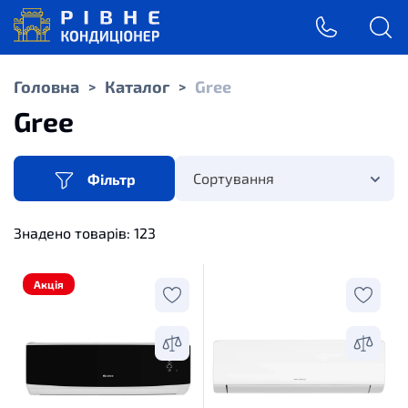
Головна
Каталог
Gree
>
>
Gree
Сортування
Фільтр
Знадено товарів:
123
Акція