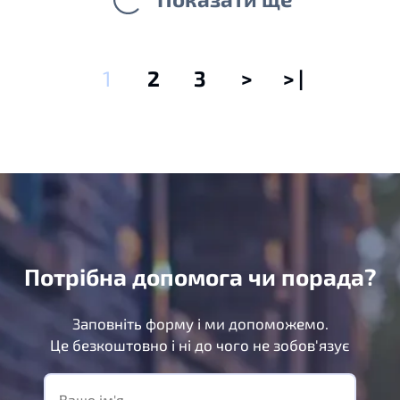
1
2
3
>
> |
Потрібна допомога чи порада?
Заповніть форму і ми допоможемо.
Це безкоштовно і ні до чого не зобов'язує