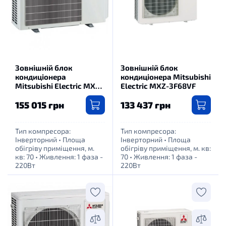
Зовнішній блок
Зовнішній блок
кондиціонера
кондиціонера Mitsubishi
Mitsubishi Electric MXZ-
Electric MXZ-3F68VF
4F72VF
155 015 грн
133 437 грн
Тип компресора:
Тип компресора:
Інверторний
•
Площа
Інверторний
•
Площа
обігріву приміщення, м.
обігріву приміщення, м. кв:
кв: 70
•
Живлення: 1 фаза -
70
•
Живлення: 1 фаза -
220Вт
220Вт