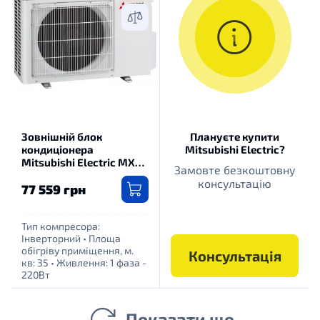
Зовнішній блок
Плануєте купити
кондиціонера
Mitsubishi Electric?
Mitsubishi Electric MXZ-
Замовте безкоштовну
2F33VF
консультацію
77 559 грн
Тип компресора:
Інверторний
•
Площа
обігріву приміщення, м.
Консультація
кв: 35
•
Живлення: 1 фаза -
220Вт
Показати ще