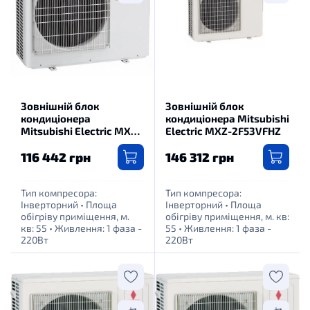
Зовнішній блок
Зовнішній блок
кондиціонера
кондиціонера Mitsubishi
Mitsubishi Electric MXZ-
Electric MXZ-2F53VFHZ
3F54VF
116 442 грн
146 312 грн
Тип компресора:
Тип компресора:
Інверторний
•
Площа
Інверторний
•
Площа
обігріву приміщення, м.
обігріву приміщення, м. кв:
кв: 55
•
Живлення: 1 фаза -
55
•
Живлення: 1 фаза -
220Вт
220Вт