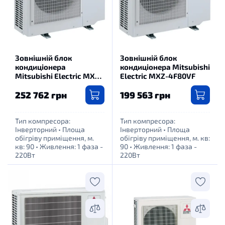
Зовнішній блок
Зовнішній блок
кондиціонера
кондиціонера Mitsubishi
Mitsubishi Electric MXZ-
Electric MXZ-4F80VF
4F83VFHZ
252 762 грн
199 563 грн
Тип компресора:
Тип компресора:
Інверторний
•
Площа
Інверторний
•
Площа
обігріву приміщення, м.
обігріву приміщення, м. кв:
кв: 90
•
Живлення: 1 фаза -
90
•
Живлення: 1 фаза -
220Вт
220Вт