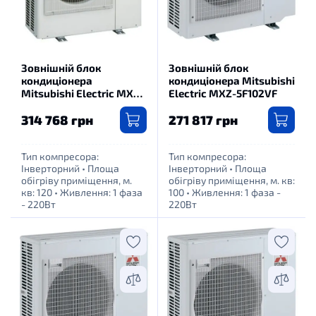
Зовнішній блок
Зовнішній блок
кондиціонера
кондиціонера Mitsubishi
Mitsubishi Electric MXZ-
Electric MXZ-5F102VF
6F120VF
314 768 грн
271 817 грн
Тип компресора:
Тип компресора:
Інверторний
•
Площа
Інверторний
•
Площа
обігріву приміщення, м.
обігріву приміщення, м. кв:
кв: 120
•
Живлення: 1 фаза
100
•
Живлення: 1 фаза -
- 220Вт
220Вт