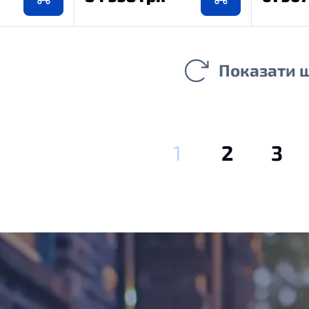
Показати 
1
2
3