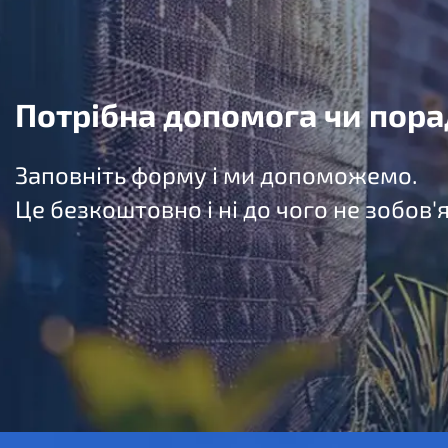
Потрібна допомога чи пора
Заповніть форму і ми допоможемо.
Це безкоштовно і ні до чого не зобов'