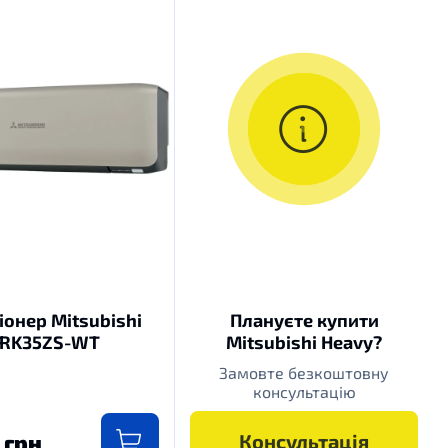
онер Mitsubishi
Плануєте купити
SRK35ZS-WT
Mitsubishi Heavy?
Замовте безкоштовну
консультацію
 грн
Консультація