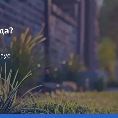
да?
язує