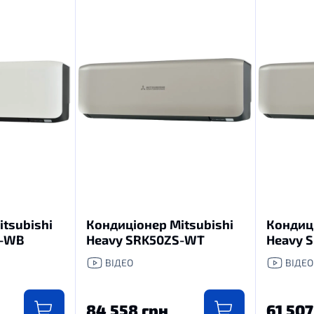
tsubishi
Кондиціонер Mitsubishi
Кондиці
S-WB
Heavy SRK50ZS-WT
Heavy 
ВІДЕО
ВІДЕО
84 558 грн
61 507