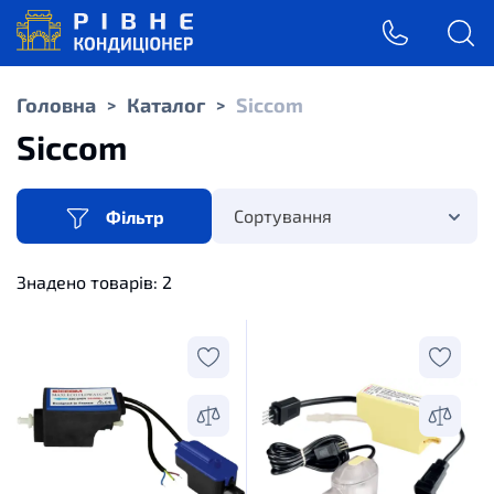
Головна
Каталог
Siccom
>
>
Siccom
Сортування
Фільтр
Знадено товарів:
2