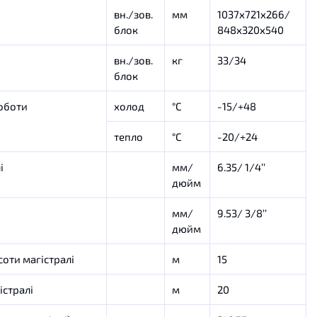
вн./зов.
мм
1037х721х266/
блок
848х320х540
вн./зов.
кг
33/34
блок
оботи
холод
°C
-15/+48
тепло
°C
-20/+24
і
мм/
6.35/ 1/4’’
дюйм
мм/
9.53/ 3/8’’
дюйм
оти магістралі
м
15
стралі
м
20