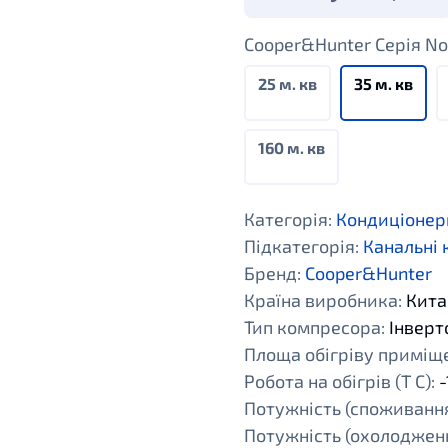
Cooper&Hunter Cерія Nor
25 м. кв
35 м. кв
160 м. кв
Категорія:
Кондиціонер
Підкатегорія:
Канальні
Бренд:
Cooper&Hunter
Країна виробника:
Кита
Тип компресора:
Інверт
Площа обігріву приміщен
Робота на обігрів (Т С):
-
Потужність (споживання
Потужність (охолодженн