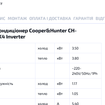
Вт
ИС
МОНТАЖ
ОПЛАТА І ДОСТАВКА
ГАРАНТІЯ
ВІД
ондиціонер Cooper&Hunter CH-
4 Inverter
холод
кВт
3.50
тепло
кВт
3.80
я
~220-
240V/50Hz/1Ph
ужність
холод
кВт
1.17
тепло
кВт
1.05
холод
А
5.40