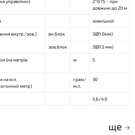
на управлінні)
2*0.75 – при
довжині до 20 м
я
зовнішній
ення внутр./зов.)
вн.блок
3(Ø1.0мм)
зов.блок
3(Ø1.5 мм)
м (на метрів
м
5
 на м.п.
грам/
30
погонний метр)
м.п.
5.6/4.0
ще