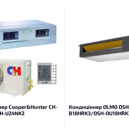
ер Cooper&Hunter CH-
Кондиціонер OLMO OSH
H-U24NK2
B18HRK3/OSH-OU18HRK