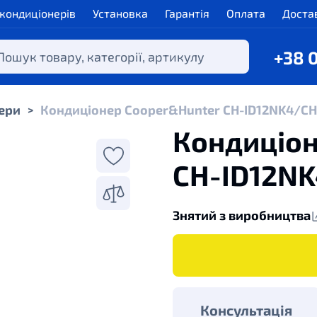
 кондиціонерів
Установка
Гарантія
Оплата
Доста
+38 
ери
Кондиціонер Cooper&Hunter CH-ID12NK4/CH-
>
Кондиціон
CH-ID12NK
Знятий з виробництва
Консультація