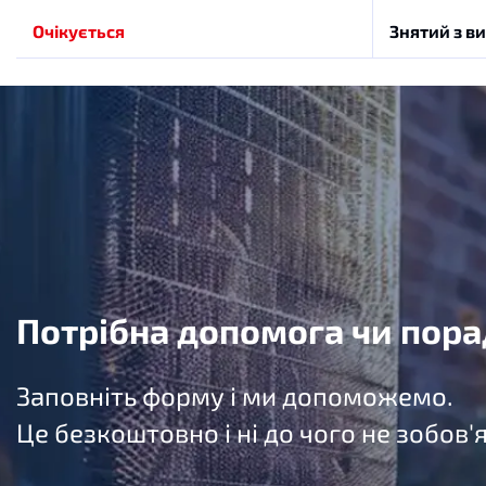
Очікується
Знятий з в
Потрібна допомога чи пора
Заповніть форму і ми допоможемо.
Це безкоштовно і ні до чого не зобов'