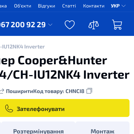
вка
Об'єкти
Відгуки
Статті
Контакти
УКР
067 200 92 29
IU12NK4 Inverter
ер Cooper&Hunter
4/CH-IU12NK4 Inverter
Поширити
Код товару: CHNCI8
Зателефонувати
Розтермінування
Монтаж