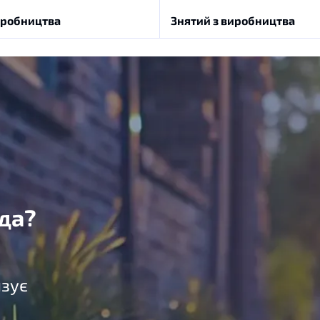
иробництва
Знятий з виробництва
да?
язує