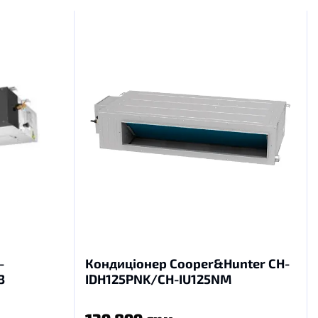
-
Кондиціонер Cooper&Hunter CH-
3
IDH125PNK/CH-IU125NM