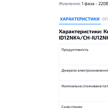
Живлення:
1 фаза - 220
ХАРАКТЕРИСТИКИ
ОП
Характеристики: К
ID12NK4/CH-IU12NK
Продуктивність
Джерело електроживленн
Номінальна споживана пот
Сила струму