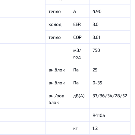
тепло
А
4.90
холод
EER
3.0
тепло
COP
3.61
м3/
750
год
вн.блок
Па
25
вн.блок
Па
0-35
вн./зов.
дБ(А)
37/36/34/28/52
блок
R410a
кг
1.2