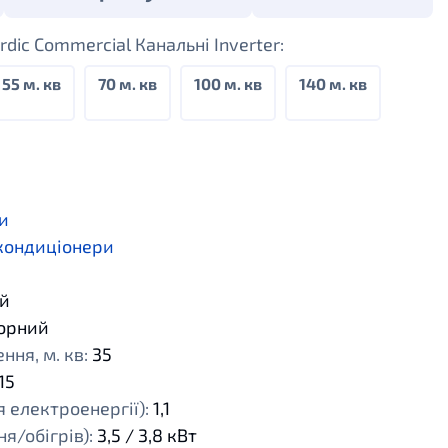
dic Commercial Канальні Inverter:
55 м. кв
70 м. кв
100 м. кв
140 м. кв
и
 кондиціонери
й
орний
ня, м. кв:
35
15
 електроенергії):
1,1
я/обігрів):
3,5 / 3,8 кВт