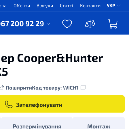
вка
Об'єкти
Відгуки
Статті
Контакти
УКР
067 200 92 29
ер Cooper&Hunter
X5
Поширити
Код товару: WICH1
Зателефонувати
Розтермінування
Монтаж