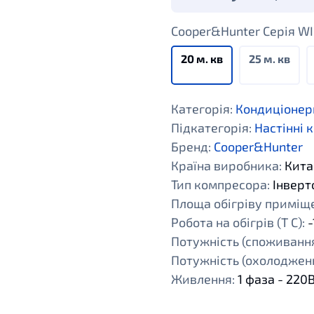
Cooper&Hunter Cерія W
20 м. кв
25 м. кв
Категорія:
Кондиціонер
Підкатегорія:
Настінні 
Бренд:
Cooper&Hunter
Країна виробника:
Кита
Тип компресора:
Інверт
Площа обігріву приміщен
Робота на обігрів (Т С):
-
Потужність (споживання
Потужність (охолодженн
Живлення:
1 фаза - 220