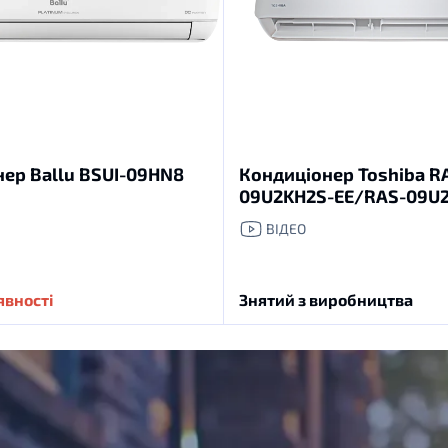
ер Ballu BSUI-09HN8
Кондиціонер Toshiba R
09U2KH2S-EE/RAS-09U
ВІДЕО
явності
Знятий з виробництва