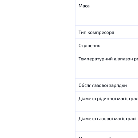
Маса
Тип
компресора
Осушення
Температурний
діапазон
р
Обсяг
газової
зарядки
Діаметр
рідинної
магістрал
Діаметр
газової
магістралі