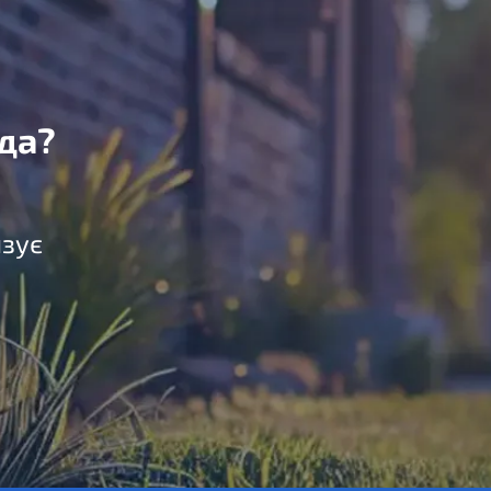
да?
язує