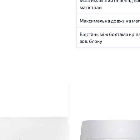
Максимальний
перепад
ви
магістралі
Максимальна
довжина
маг
Відстань
між
болтами
кріп
зов
.
блоку