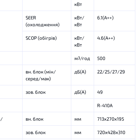
кВт
SEER
кВт/
6.1(А++)
(
охолодження
)
кВт
SCOP (
обігрів
)
кВт/
4.6(А++)
кВт
м
/год
500
3
вн. блок (мін/
дБ(А)
22/25/27/29
серед/мак)
зов. блок
дБ(А)
49
R-410A
а
/
вн. блок
мм
713х270х195
зов. блок
мм
720х428х310