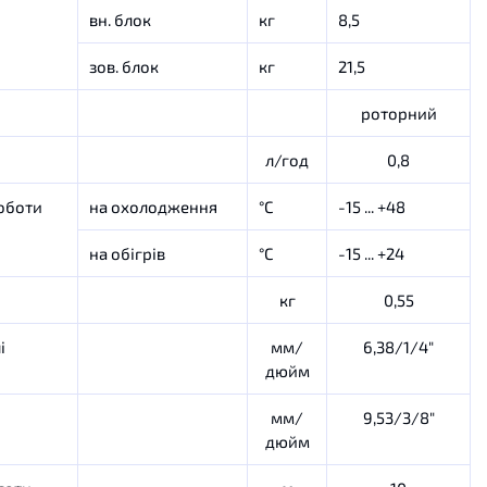
вн. блок
кг
8,5
зов. блок
кг
21,5
роторний
л/год
0,8
оботи
на
охолодження
°C
-15 ... +48
на
обігрів
°C
-15 ... +24
кг
0,55
і
мм/
6,38/1/4"
дюйм
мм/
9,53/3/8"
дюйм