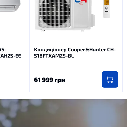
AS-
Кондиціонер Cooper&Hunter CH-
2AH2S-EE
S18FTXAM2S-BL
61 999 грн