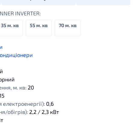
INNER INVERTER:
35 м. кв
55 м. кв
70 м. кв
и
кондиціонери
й
орний
ня, м. кв:
20
15
 електроенергії):
0,6
я/обігрів):
2,2 / 2,3 кВт
Вт