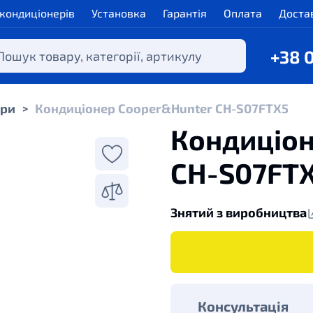
 кондиціонерів
Установка
Гарантія
Оплата
Доста
+38 
ери
Кондиціонер Cooper&Hunter CH-S07FTX5
>
Кондиціон
CH-S07FT
Знятий з виробництва
Консультація