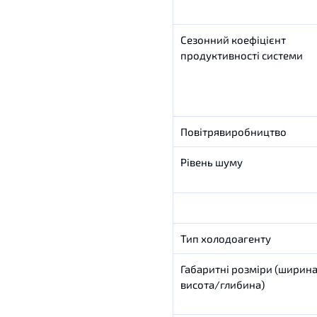
Сезонний
коефіцієнт
продуктивності
системи
Повітрявиробництво
Рівень шуму
Тип
холодоагенту
Габаритні
розміри
(
ширин
висота
/
глибина
)