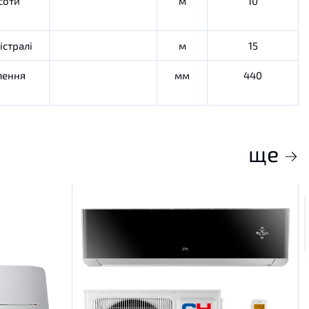
соти
м
10
істралі
м
15
лення
мм
440
ще