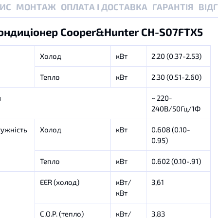
ИС
МОНТАЖ
ОПЛАТА І ДОСТАВКА
ГАРАНТІЯ
ВІД
ондиціонер Cooper&Hunter CH-S07FTX5
Холод
кВт
2.20 (0.37-2.53)
Тепло
кВт
2.30 (0.51-2.60)
я
~ 220-
240В/50Гц/1Ф
ужність
Холод
кВт
0.608 (0.10-
0.95)
Тепло
кВт
0.602 (0.10-.91)
EER (холод)
кВт/
3,61
кВт
C.O.P. (тепло)
кВт/
3,83