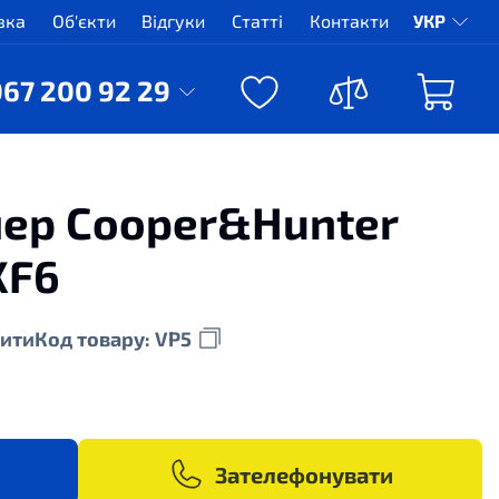
вка
Об'єкти
Відгуки
Статті
Контакти
УКР
067 200 92 29
ер Cooper&Hunter
XF6
ити
Код товару: VP5
Зателефонувати