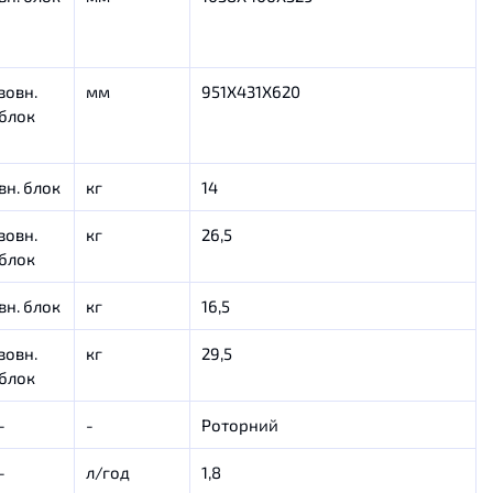
зовн.
мм
951X431X620
блок
вн. блок
кг
14
зовн.
кг
26,5
блок
вн. блок
кг
16,5
зовн.
кг
29,5
блок
-
-
Роторний
-
л/год
1,8