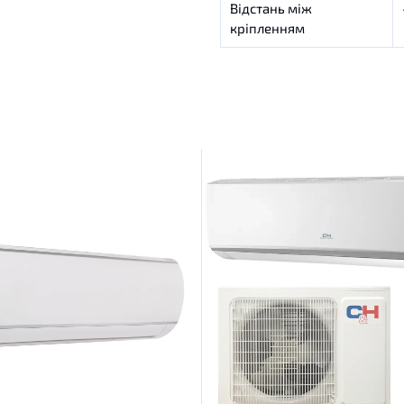
Відстань між
кріпленням