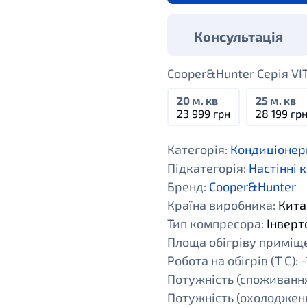
Консультація
Cooper&Hunter Серія VI
20 м. кв
25 м. кв
23 999 грн
28 199 гр
Категорія:
Кондиціонер
Підкатегорія:
Настінні 
Бренд:
Cooper&Hunter
Країна виробника:
Кита
Тип компресора:
Інверт
Площа обігріву приміщен
Робота на обігрів (Т С):
-
Потужність (споживання
Потужність (охолодженн