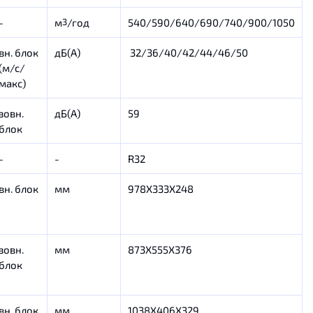
-
м
/год
540/590/640/690/740/900/1050
3
вн. блок
дБ(А)
32/36/40/42/44/46/50
(м/с/
макс)
зовн.
дБ(А)
59
блок
-
-
R32
вн. блок
мм
978Х333Х248
зовн.
мм
873Х555Х376
блок
вн. блок
мм
1038X406X329