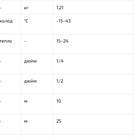
-
кг
1,21
холод
°С
-15~43
тепло
-
15~24
-
дюйм
1/4
-
дюйм
1/2
-
м
10
-
м
25