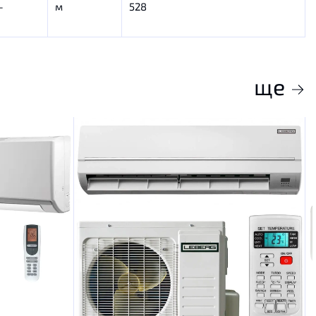
-
м
528
ще