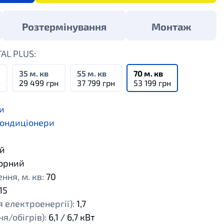
Розтермінування
Монтаж
TAL PLUS:
35 м. кв
55 м. кв
70 м. кв
н
29 499 грн
37 799 грн
53 199 грн
и
кондиціонери
й
орний
ня, м. кв:
70
15
 електроенергії):
1,7
я/обігрів):
6,1 / 6,7 кВт