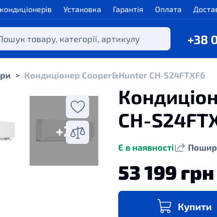
 кондиціонерів
Установка
Гарантія
Оплата
Доста
+38 
ери
Кондиціонер Cooper&Hunter CH-S24FTXF6
>
Кондиціон
CH-S24FT
+2
Є в наявності
Пошир
53 199 грн
Купити