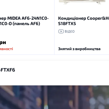
нер MIDEA AF6-24N1C0-
Кондиціонер Cooper&Hu
1C0-O (панель AF6)
S18FTX5
ВІДЕО
грн
явності
Знятий з виробництва
4FTXF6