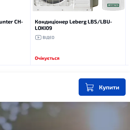
nter CH-
Кондиціонер Leberg LBS/LBU-
LOKI09
ВІДЕО
Очікується
Купити