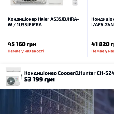
Кондиціонер Haier AS35JBJHRA-
Кондиціо
W / 1U35JEJFRA
I/AF6-24N
45 160 грн
41 820 
Немає у наявності
Немає у на
Кондиціонер Cooper&Hunter CH-S2
53 199 грн