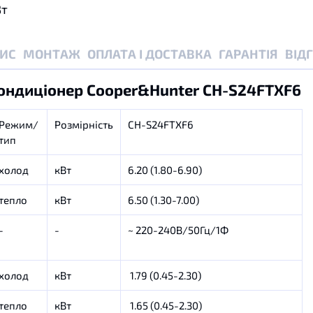
Вт
ИС
МОНТАЖ
ОПЛАТА І ДОСТАВКА
ГАРАНТІЯ
ВІД
ондиціонер Cooper&Hunter CH-S24FTXF6
Режим/
Розмірність
CH-S24FTXF6
тип
холод
кВт
6.20 (1.80-6.90)
тепло
кВт
6.50 (1.30-7.00)
-
-
~ 220-240В/50Гц/1Ф
холод
кВт
1.79 (0.45-2.30)
тепло
кВт
1.65 (0.45-2.30)