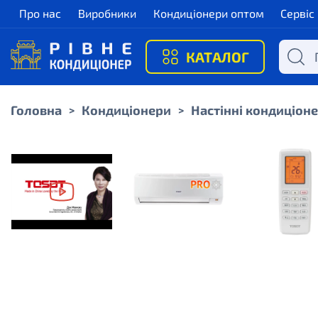
Про нас
Виробники
Кондиціонери оптом
Сервіс
КАТАЛОГ
Головна
Кондиціонери
Настінні кондиціон
>
>