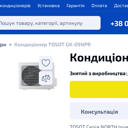
 кондиціонерів
Установка
Гарантія
Оплата
Доста
+38 
ери
Кондиціонер TOSOT GK-09NPR
>
Кондиціо
Знятий з виробництва
Консультація
TOSOT Cерія NORTH Inve