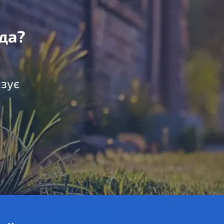
да?
язує