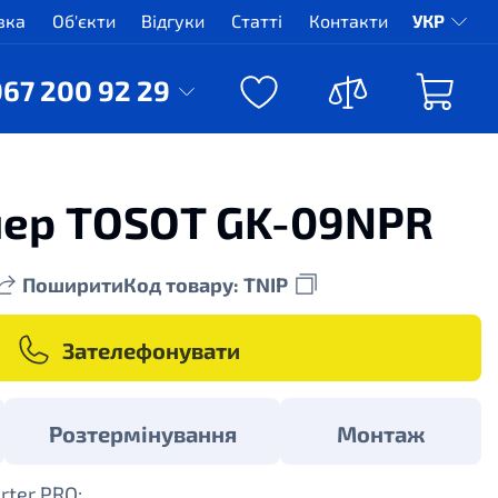
вка
Об'єкти
Відгуки
Статті
Контакти
УКР
067 200 92 29
нер TOSOT GK-09NPR
Поширити
Код товару: TNIP
Зателефонувати
Розтермінування
Монтаж
rter PRO: