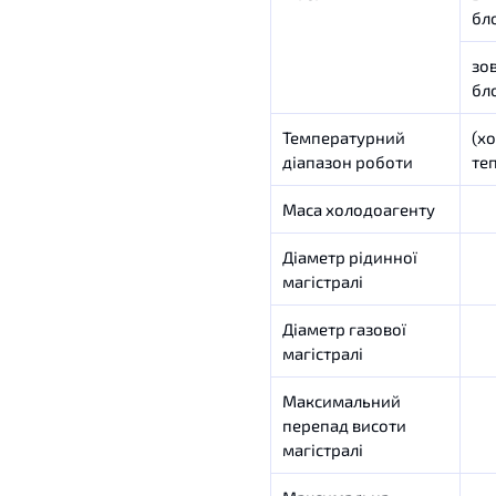
бл
зов
бл
Температурний
(х
діапазон роботи
те
Маса холодоагенту
Діаметр рідинної
магістралі
Діаметр газової
магістралі
Максимальний
перепад висоти
магістралі