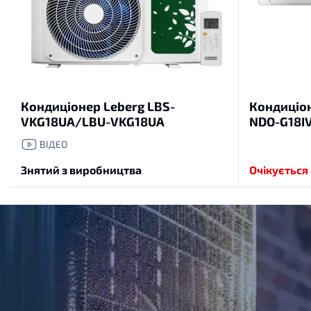
Кондиціонер Leberg LBS-
Кондиціон
VKG18UA/LBU-VKG18UA
NDO-G18I
ВІДЕО
Знятий з виробництва
Очікується