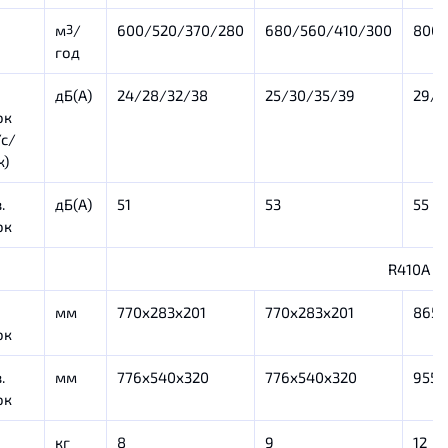
м
/
600/520/370/280
680/560/410/300
800/
3
год
дБ(А)
24/28/32/38
25/30/35/39
29/3
ок
/с/
к)
.
дБ(А)
51
53
55
ок
R410A
мм
770х283х201
770х283х201
865x
ок
.
мм
776х540х320
776х540х320
955х
ок
кг
8
9
12