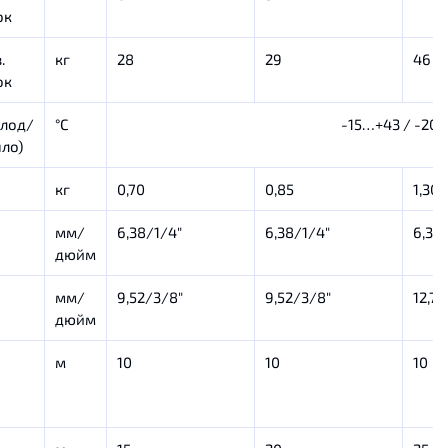
ок
.
кг
28
29
46
ок
олод/
°С
-15…+43 / -20
пло)
кг
0,70
0,85
1,30
мм/
6,38/1/4″
6,38/1/4″
6,38
дюйм
мм/
9,52/3/8″
9,52/3/8″
12,7/
дюйм
м
10
10
10