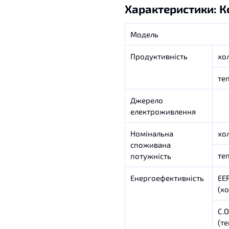
Характеристики: 
Модель
Продуктивність
хо
те
Джерело
електроживлення
Номінальна
хо
споживана
те
потужність
Енергоефективність
EE
(х
C.O
(те