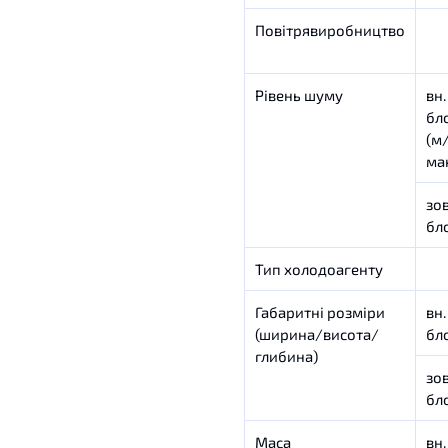
Повітрявиробництво
Рівень шуму
вн.
бл
(м
ма
зов
бл
Тип холодоагенту
Габаритні розміри
вн.
(ширина/висота/
бл
глибина)
зов
бл
Маса
вн.