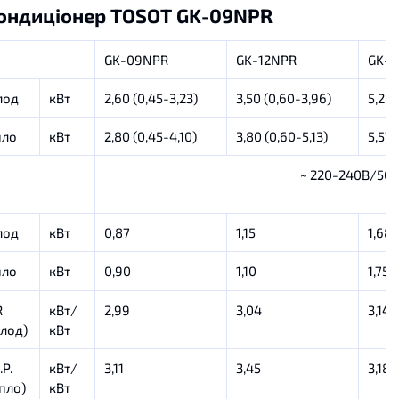
Кондиціонер TOSOT GK-09NPR
GK-09NPR
GK-12NPR
GK-1
лод
кВт
2,60 (0,45-3,23)
3,50 (0,60-3,96)
5,28 
пло
кВт
2,80 (0,45-4,10)
3,80 (0,60-5,13)
5,57 
~ 220-240В/50
лод
кВт
0,87
1,15
1,68
пло
кВт
0,90
1,10
1,75
R
кВт/
2,99
3,04
3,14
олод)
кВт
.P.
кВт/
3,11
3,45
3,18
пло)
кВт