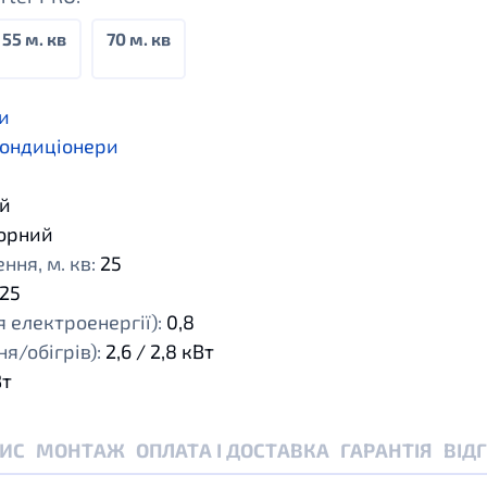
55 м. кв
70 м. кв
и
кондиціонери
й
орний
ня, м. кв:
25
25
 електроенергії):
0,8
я/обігрів):
2,6 / 2,8 кВт
Вт
ИС
МОНТАЖ
ОПЛАТА І ДОСТАВКА
ГАРАНТІЯ
ВІД