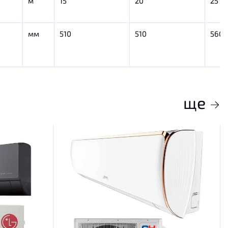
м
15
20
25
мм
510
510
560
ще