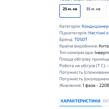
25 м. кв
35 м. кв
Категорія:
Кондиціонер
Підкатегорія:
Настінні 
Бренд:
TOSOT
Країна виробника:
Кита
Тип компресора:
Інверт
Площа обігріву приміщен
Робота на обігрів (Т С):
-
Потужність (споживання
Потужність (охолодженн
Живлення:
1 фаза - 220
ХАРАКТЕРИСТИКИ
ОП