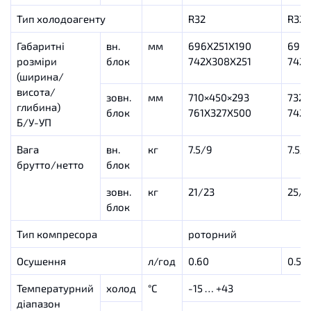
Тип холодоагенту
R32
R32
Габаритні
вн.
мм
696X251X190
696X
розміри
блок
742X308X251
742X
(ширина/
висота/
зовн.
мм
710×450×293
732×
глибина)
блок
761X327X500
742X
Б/У-УП
Вага
вн.
кг
7.5/9
7.5/
брутто/нетто
блок
зовн.
кг
21/23
25/2
блок
Тип компресора
роторний
Осушення
л/год
0.60
0.50
Температурний
холод
°С
-15 … +43
діапазон