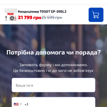
20
•
Живлення: 1 фаза -
55
•
Живлення: 1 фаза -
220Вт
220Вт
Кондиціонер TOSOT GP-09SL2
21 799 грн
25 599 грн
Потрібна допомога чи порада?
Заповніть форму і ми допоможемо.
Це безкоштовно і ні до чого не зобов'язує