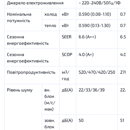
Джерело електроживлення
~ 220-240В/50Гц/1Ф
Номінальна
холод
кВт
0.590 (0.08-1.10)
0.720
потужність
тепло
кВт
0.590 (0.13-1.30)
0.750
Сезонна
SEER
6.6 (А++)
6.5 (
енергоефективність
Сезонна
SCOP
4.0 (A+)
4.0 (
енергоефективність
Повітропродуктивність
м
/
520/470/420/250
270/
3
год
Рівень шуму
вн.
дБ(А)
22/33/36/39
22/3
блок
(м/с/
мак)
зовн.
дБ(А)
50
51
блок