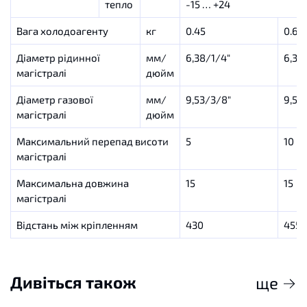
тепло
-15 … +24
Вага холодоагенту
кг
0.45
0.63
Діаметр рідинної
мм/
6,38/1/4″
6,38
магістралі
дюйм
Діаметр газової
мм/
9,53/3/8″
9,53
магістралі
дюйм
Максимальний перепад висоти
5
10
магістралі
Максимальна довжина
15
15
магістралі
Відстань між кріпленням
430
455
Дивіться також
ще