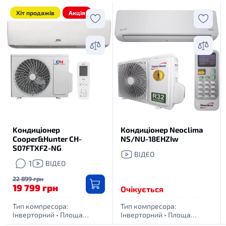
Хіт продажів
Акція
Kондиціонер
Кондиціонер Neoclima
Cooper&Hunter CH-
NS/NU-18EHZIw
S07FTXF2-NG
ВІДЕО
1
ВІДЕО
22 899 грн
19 799 грн
Очікується
Тип компресора:
Тип компресора:
Інверторний
•
Площа
Інверторний
•
Площа
обігріву приміщення, м. кв:
обігріву приміщення, м. кв: