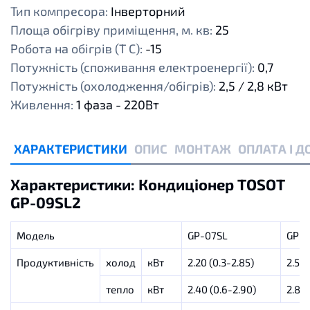
Тип компресора:
Інверторний
Площа обігріву приміщення, м. кв:
25
Робота на обігрів (Т С):
-15
Потужність (споживання електроенергії):
0,7
Потужність (охолодження/обігрів):
2,5 / 2,8 кВт
Живлення:
1 фаза - 220Вт
ХАРАКТЕРИСТИКИ
ОПИС
МОНТАЖ
ОПЛАТА І 
Характеристики: Кондиціонер TOSOT
GP-09SL2
Модель
GP-07SL
GP-0
Продуктивність
холод
кВт
2.20 (0.3-2.85)
2.50 
тепло
кВт
2.40 (0.6-2.90)
2.80 