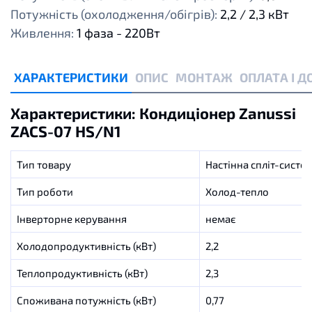
Потужність (охолодження/обігрів):
2,2 / 2,3 кВт
Живлення:
1 фаза - 220Вт
ХАРАКТЕРИСТИКИ
ОПИС
МОНТАЖ
ОПЛАТА І 
Характеристики: Кондиціонер Zanussi
ZACS-07 HS/N1
Тип товару
Настінна спліт-систе
Тип роботи
Холод-тепло
Інверторне керування
немає
Холодопродуктивність (кВт)
2,2
Теплопродуктивність (кВт)
2,3
Споживана потужність (кВт)
0,77