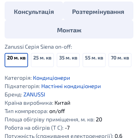
Консультація
Розтермінування
Монтаж
Zanussi Cерія Siena on-off:
20 м. кв
25 м. кв
35 м. кв
55 м. кв
70 м. кв
Категорія:
Кондиціонери
Підкатегорія:
Настінні кондиціонери
Бренд:
ZANUSSI
Країна виробника:
Китай
Тип компресора:
on/off
Площа обігріву приміщення, м. кв:
20
Робота на обігрів (Т С):
-7
Потужність (споживання електроенергії):
0,6