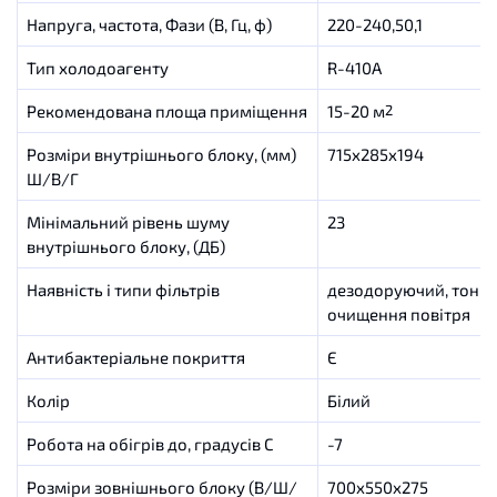
Напруга, частота, Фази (В, Гц, ф)
220-240,50,1
Тип холодоагенту
R-410A
Рекомендована площа приміщення
15-20 м
2
Розміри внутрішнього блоку, (мм)
715x285x194
Ш/В/Г
Мінімальний рівень шуму
23
внутрішнього блоку, (ДБ)
Наявність і типи фільтрів
дезодоруючий, тонк
очищення повітря
Антибактеріальне покриття
Є
Колір
Білий
Робота на обігрів до, градусів C
-7
Розміри зовнішнього блоку (В/Ш/
700x550x275