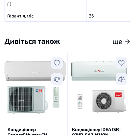
Г)
Гарантія, міс
36
Дивіться також
ще
Кондиціонер
Кондиціонер IDEA ISR-
Cooper&Hunter CH-
07HR-SA7-N1 ION