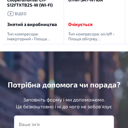
S12FTXTB2S-W (WI-FI)
ВІДЕО
Знятий з виробництва
Очікується
Тип компресора:
Тип компресора: on/off
•
Інверторний
•
Площа
Площа обігріву
обігріву приміщення, м. кв:
приміщення, м. кв: 20
•
35
•
Живлення: 1 фаза -
Живлення: 1 фаза - 220Вт
220Вт
Потрібна допомога чи порада?
Заповніть форму і ми допоможемо.
Це безкоштовно і ні до чого не зобов'язує