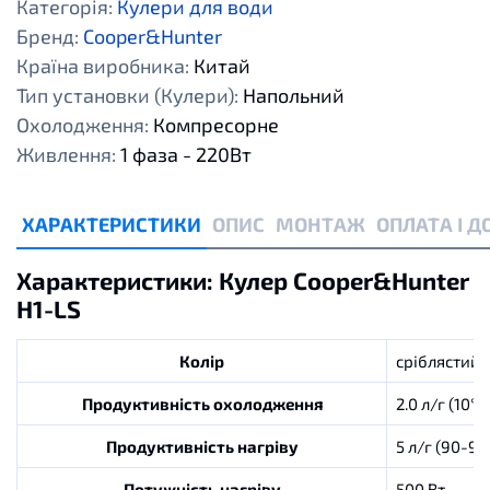
Категорія:
Кулери для води
Бренд:
Cooper&Hunter
Країна виробника:
Китай
Тип установки (Кулери):
Напольний
Охолодження:
Компресорне
Живлення:
1 фаза - 220Вт
ХАРАКТЕРИСТИКИ
ОПИС
МОНТАЖ
ОПЛАТА І 
Характеристики: Кулер Cooper&Hunter
H1-LS
Колір
сріблястий
Продуктивність охолодження
2.0 л/г (10°C
Продуктивність нагріву
5 л/г (90-95
Потужність нагрiву
500 Вт