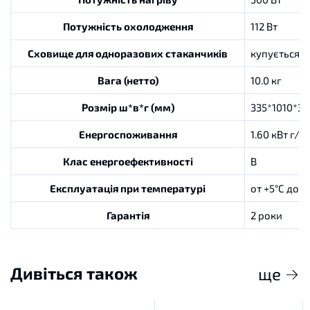
Потужність охолодження
112 Вт
Сховище для одноразових стаканчиків
купується 
Вага (нетто)
10.0 кг
Розмір ш*в*г (мм)
335*1010*33
Енергоспоживання
1.60 кВт г/д
Клас енергоефективності
В
Експлуатація при температурі
от +5°C до +
Гарантія
2 роки
Дивіться також
ще