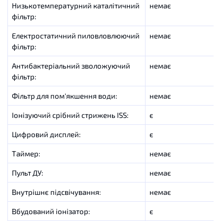
Низькотемпературний
каталітичний
немає
фільтр
:
Електростатичний пиловловлюючий
немає
фільтр
:
Антибактеріальний
зволожуючий
немає
фільтр
:
Фільтр
для
пом'якшення
води
:
немає
Іонізуючий срібний
стрижень
ISS
:
є
Цифровий
дисплей
:
є
Таймер
:
немає
Пульт ДУ:
немає
Внутрішнє підсвічування:
немає
Вбудований
іонізатор
:
є