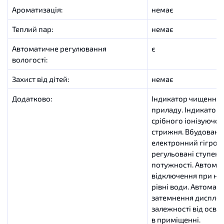
Ароматизація
:
немає
Теплий
пар
:
немає
Автоматичне регулювання
є
вологості
:
Захист
від
дітей
:
немає
Додатково
:
Індикатор
чищення
приладу
.
Індикатор
срібного
іонізуючог
стрижня
.
Вбудовани
електронний
гігрос
регульовані
ступені
потужності
.
Автома
відключення
при
ни
рівні
води
.
Автомат
затемнення
дисплея
залежності
від
освіт
в
приміщенні
.