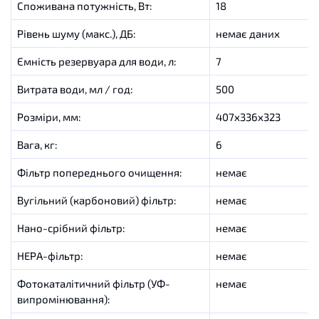
Споживана
потужність
,
Вт
:
18
Рівень
шуму
(
макс
.
)
,
ДБ
:
немає даних
Ємність
резервуара
для
води
,
л
:
7
Витрата
води
,
мл
/
год
:
500
Розміри, мм:
407x336x323
Вага, кг:
6
Фільтр
попереднього очищення
:
немає
Вугільний
(
карбоновий
)
фільтр
:
немає
Нано
-
срібний фільтр
:
немає
НЕРА
-
фільтр
:
немає
Фотокаталітичний
фільтр
(
УФ
-
немає
випромінювання
)
: