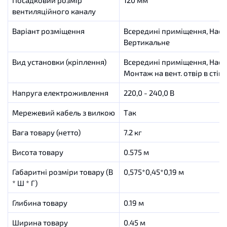
Посадковий розмір
120 мм
вентиляційного каналу
Варіант розміщення
Всередині приміщення, Насті
Вертикальне
Вид установки (кріплення)
Всередині приміщення, Насті
Монтаж на вент. отвір в стіні
Напруга електроживлення
220,0 - 240,0 В
Мережевий кабель з вилкою
Так
Вага товару (нетто)
7.2 кг
Висота товару
0.575 м
Габаритні розміри товару (В
0,575*0,45*0,19 м
* Ш * Г)
Глибина товару
0.19 м
Ширина товару
0.45 м