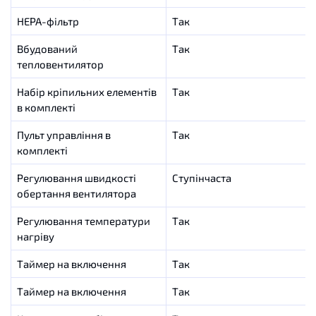
HEPA-фільтр
Так
Вбудований
Так
тепловентилятор
Набір кріпильних елементів
Так
в комплекті
Пульт управління в
Так
комплекті
Регулювання швидкості
Cтупінчаста
обертання вентилятора
Регулювання температури
Так
нагріву
Таймер на включення
Так
Таймер на включення
Так