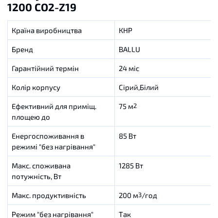
1200 CO2-Z19
Країна виробництва
КНР
Бренд
BALLU
Гарантійний термін
24 міс
Колір корпусу
Сірий,Білий
Ефективний для приміщ.
75 м
2
площею до
Енергоспоживання в
85 Вт
режимі "без нагрівання"
Макс. споживана
1285 Вт
потужність, Вт
Макс. продуктивність
200 м
/год
3
Режим "без нагрівання"
Так