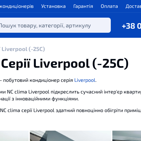
 кондиціонерів
Установка
Гарантія
Оплата
Доста
+38 
 Liverpool (-25C)
ерії Liverpool (-25C)
 – побутовий кондиціонер серія
Liverpool
.
и NС clima Liverpool підкреслить сучасний інтер'єр кварти
ації з інноваційними функціями.
NС clima серії Liverpool здатний повноцінно обігріти прим