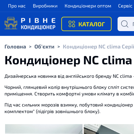
Про нас
Виробники
Кондиціонери оптом
Сервіс
КАТАЛОГ
Головна
Об'єкти
Кондиціонер NC clima Серії
>
>
Кондиціонер NC clima С
Дизайнерська новинка від англійського бренду NC clima
Чорний, глянцевий колір внутрішнього блоку спліт систем
приміщення. Створить комфортні умови клімату в комбін
Під час сильних морозів взимку, побутовий кондиціонер 
комплектом" (підігрів зовнішнього блоку).