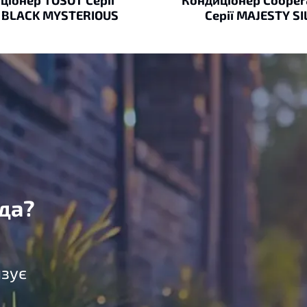
 BLACK MYSTERIOUS
Серії MAJESTY S
да?
язує