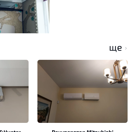
ще
&Hunter
Рекуператор Mitsubishi