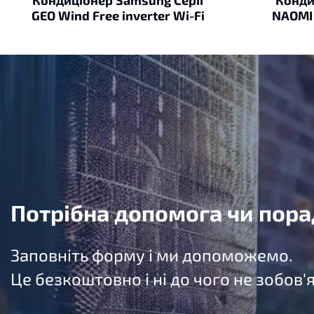
GEO Wind Free inverter Wi-Fi
NAOMI
Потрібна допомога чи пора
Заповніть форму і ми допоможемо.
Це безкоштовно і ні до чого не зобов'