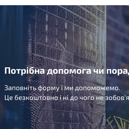
Потрібна допомога чи пора
Заповніть форму і ми допоможемо.
Це безкоштовно і ні до чого не зобов'