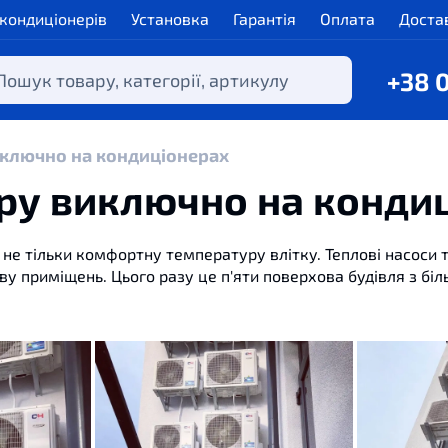
 кондиціонерів
Установка
Гарантія
Оплата
Доста
+38 
виключно на кондиціонерах
тру виключно на конди
не тільки комфортну температуру влітку. Теплові насоси 
ву приміщень. Цього разу це п'яти поверхова будівля з бі