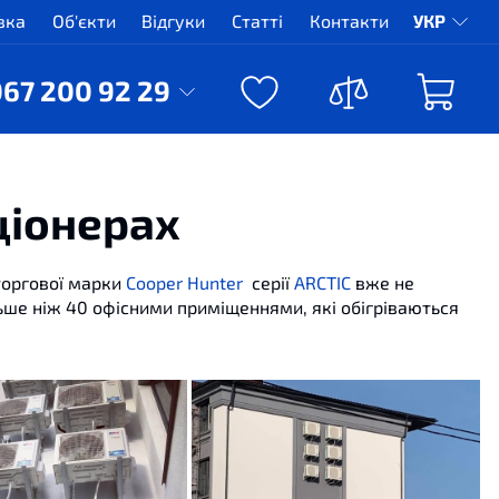
вка
Об'єкти
Відгуки
Статті
Контакти
УКР
067 200 92 29
ціонерах
торгової марки
Cooper Hunter
серії
ARCTIC
вже не
льше ніж 40 офісними приміщеннями, які обігріваються