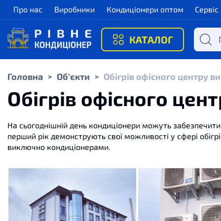
Про нас
Виробники
Кондиціонери оптом
Сервіс
КАТАЛОГ
Головна
Об'єкти
Обігрів офісного центру 
>
>
Обігрів офісного цен
На сьогоднішній день кондиціонери можуть забезпечити 
перший рік демонструють свої можливості у сфері обігрі
виключно кондиціонерами.