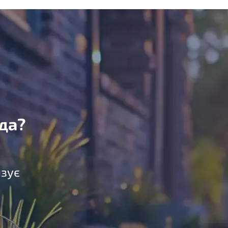
да?
язує