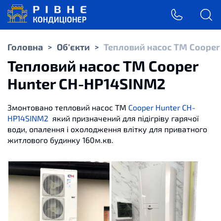
Головна
Об'єкти
Тепловий насос ТМ Cooper
>
>
Тепловий насос ТМ Cooper
Hunter CH-HP14SINM2
Змонтовано тепловий насос ТМ
Cooper Hunter CH-
HP14SINM2
який призначений для підігріву гарячої
води, опалення і охолодження влітку для приватного
житлового будинку 160м.кв.