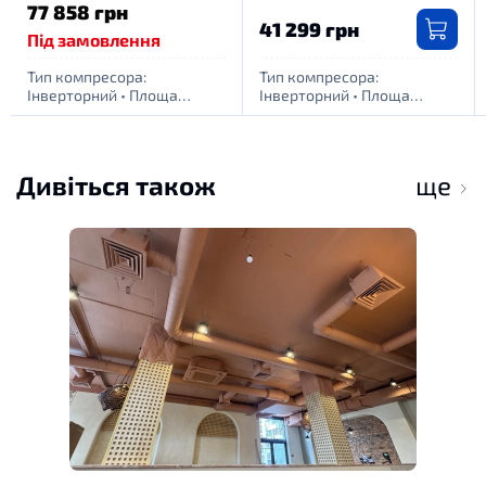
77 858 грн
41 299 грн
Під замовлення
Тип компресора:
Тип компресора:
Інверторний
•
Площа
Інверторний
•
Площа
обігріву приміщення, м. кв:
обігріву приміщення, м. кв:
35
•
Живлення: 1 фаза -
25
•
Живлення: 1 фаза -
220Вт
220Вт
Дивіться також
ще