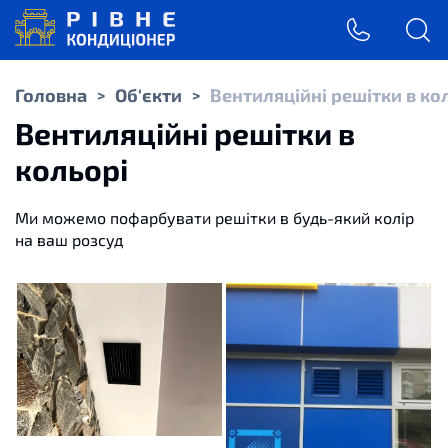
Головна
Об'єкти
Вентиляційні решітки в ко
>
>
Вентиляційні решітки в
кольорі
Ми
можемо
пофарбувати
решітки
в
будь-який
колір
на
ваш розсуд