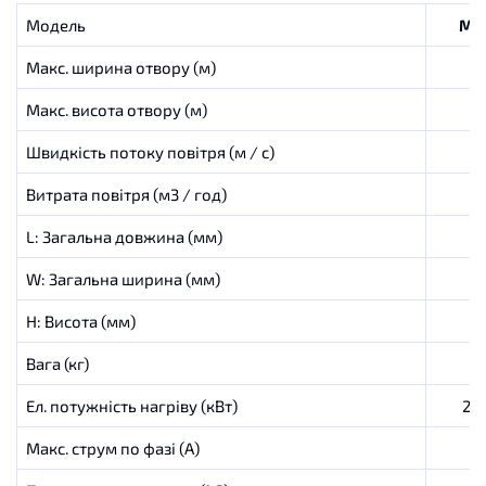
Модель
MIN
Макс
.
ширина
отвору
(
м
)
Макс
.
висота
отвору
(
м
)
Швидкість
потоку
повітря
(
м
/ с
)
Витрата
повітря
(
м3
/
год
)
L
:
Загальна
довжина
(
мм
)
W
:
Загальна
ширина
(
мм
)
H
:
Висота
(
мм
)
Вага (кг)
Ел
.
потужність
нагріву
(
кВт
)
2,0
Макс
.
струм
по
фазі
(
А
)