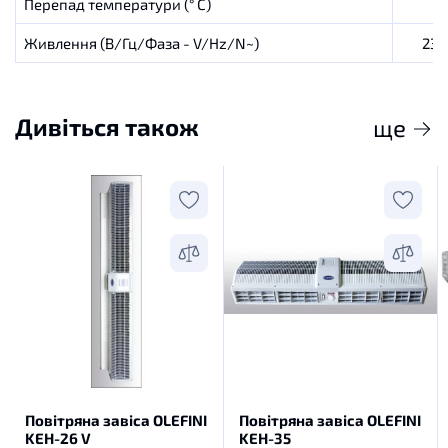
Перепад
температури
(
° C
)
Живлення (В/Гц/Фаза - V/Hz/N~)
230
Дивіться також
ще
Повітряна завіса OLEFINI
Повітряна завіса OLEFINI
KEH-26 V
KEH-35