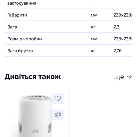
застосування
Габарити
мм
229х229х3
Вага
кг
2,3
Розмір коробки
мм
238х238х3
Вага брутто
кг
2,76
Дивіться також
ще