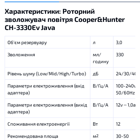
Характеристики: Роторний
зволожувач повітря Сooper&Hunter
CH-3330Ev Java
Об'єм резервуару
л
3,0
Зволоження
мл/
330
годину
Рівень шуму (Low/Mid/High/Turbo)
дБ
24/30/40/
Параметри електроживлення (вхід
В/Гц/А
100-240v~,
адаптера)
50/60Hz, 0
Параметри електроживлення (вихід
В/Гц/А
12v ⎓ 1,0a
адаптера)
Споживання електроенергії
Вт
12
Рекомендована площа
м
30-50
2