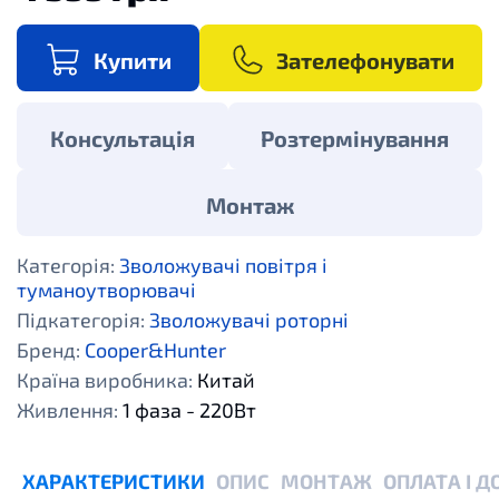
Купити
Зателефонувати
Консультація
Розтермінування
Монтаж
Категорія:
Зволожувачі повітря і
туманоутворювачі
Підкатегорія:
Зволожувачі роторні
Бренд:
Cooper&Hunter
Країна виробника:
Китай
Живлення:
1 фаза - 220Вт
ХАРАКТЕРИСТИКИ
ОПИС
МОНТАЖ
ОПЛАТА І 