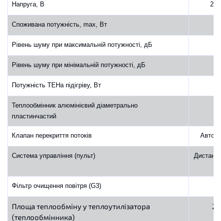
Напруга, В
220
Споживана потужність, max, Вт
Рівень шуму при максимальній потужності, дБ
Рівень шуму при мінімальній потужності, дБ
Потужність ТЕНа підігріву, Вт
1
Теплообмінник алюмінієвий діаметрально
пластинчастий
Клапан перекриття потоків
Автом
Система управління (пульт)
Дистанці
ст
Фільтр очищення повітря (G3)
Площа теплообміну у теплоутилізатора
2.
(теплообмінника)