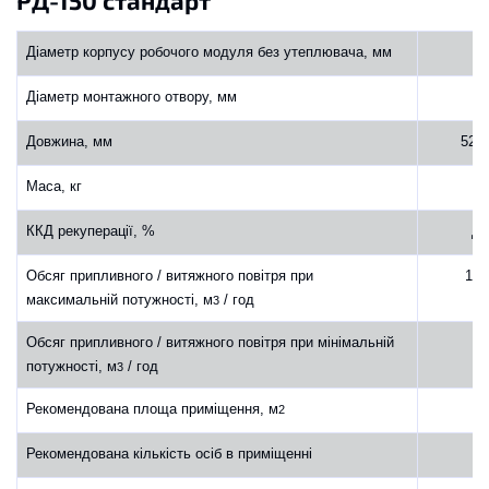
РД-150 стандарт
Діаметр корпусу робочого модуля без утеплювача, мм
1
Діаметр монтажного отвору, мм
1
Довжина, мм
520
Маса, кг
3
ККД рекуперації, %
до
Обсяг припливного / витяжного повітря при
100
максимальній потужності, м
/ год
3
Обсяг припливного / витяжного повітря при мінімальній
25
потужності, м
/ год
3
Рекомендована площа приміщення, м
2
Рекомендована кількість осіб в приміщенні