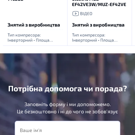
EF42VE3W/MUZ-EF42VE
ВІДЕО
Знятий з виробництва
Знятий з виробництва
Тип компресора:
Тип компресора:
Інверторний
•
Площа
Інверторний
•
Площа
обігріву приміщення, м. кв:
обігріву приміщення, м. кв:
35
•
Живлення: 1 фаза -
55
•
Живлення: 1 фаза -
220Вт
220Вт
Потрібна допомога чи порада?
Заповніть форму і ми допоможемо.
Це безкоштовно і ні до чого не зобов'язує