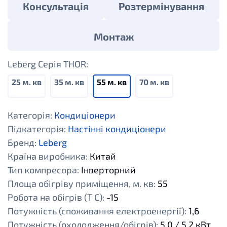
Консультація
Розтермінування
Монтаж
Leberg Cерія THOR:
25 м. кв
35 м. кв
55 м. кв
70 м. кв
Категорія:
Кондиціонери
Підкатегорія:
Настінні кондиціонери
Бренд:
Leberg
Країна виробника:
Китай
Тип компресора:
Інверторний
Площа обігріву приміщення, м. кв:
55
Робота на обігрів (Т С):
-15
Потужність (споживання електроенергії):
1,6
Потужність (охолодження/обігрів):
5,0 / 5,2 кВт