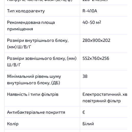
Тип холодоагенту
R-410A
Рекомендована площа
40-50 м
2
приміщення
Розміри внутрішнього блоку,
280x900x202
(мм) Ш/В/Г
Розміри зовнішнього блоку, (мм)
552x760x256
Ш/В/Г
Мінімальний рівень шуму
38
внутрішнього блоку, (ДБ)
Наявність і типи фільтрів
Електростатичний. хви
повітряний фільтр
Антибактеріальне покриття
Є
Колір
Білий