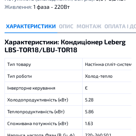
Живлення:
1 фаза - 220Вт
ХАРАКТЕРИСТИКИ
ОПИС
МОНТАЖ
ОПЛАТА І 
Характеристики: Кондиціонер Leberg
LBS-TOR18/LBU-TOR18
Тип товару
Настінна спліт-система
Тип роботи
Холод-тепло
Інверторне керування
Є
Холодопродуктивність (кВт)
5.28
Теплопродуктивність (кВт)
5.86
Споживана потужність (кВт)
1.63
Напруга, частота, Фази (В, Гц, ф)
220-240,50,1