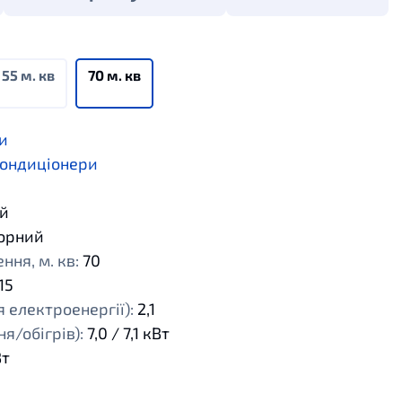
55 м. кв
70 м. кв
и
кондиціонери
й
орний
ня, м. кв:
70
15
 електроенергії):
2,1
я/обігрів):
7,0 / 7,1 кВт
Вт