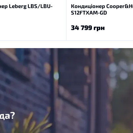
ер Leberg LBS/LBU-
Кондиціонер Cooper&Hu
S12FTXAM-GD
34 799 грн
да?