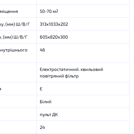
иміщення
50-70 м
2
у, (мм) Ш/В/Г
313x1033x202
, (мм) Ш/В/Г
605x820x300
внутрішнього
46
Електростатичний. хвильовий
повітряний фільтр
я
Є
Білий
пульт ДК
24