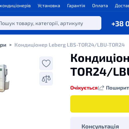
 кондиціонерів
Установка
Гарантія
Оплата
Доста
+38 
ери
Кондиціонер Leberg LBS-TOR24/LBU-TOR24
>
Кондиціон
TOR24/LB
Очікується
Поширит
Консультація