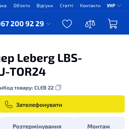
вка
Об'єкти
Відгуки
Статті
Контакти
УКР
067 200 92 29
ер Leberg LBS-
U-TOR24
и
Код товару: CLEB 22
Зателефонувати
Розтермінування
Монтаж