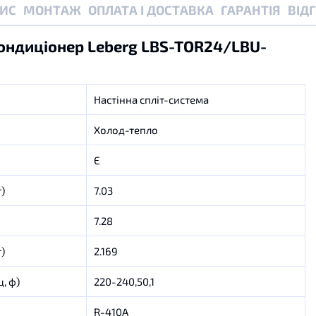
ИС
МОНТАЖ
ОПЛАТА І ДОСТАВКА
ГАРАНТІЯ
ВІД
ондиціонер Leberg LBS-TOR24/LBU-
Настінна спліт-система
Холод-тепло
Є
)
7.03
7.28
)
2.169
ц, ф)
220-240,50,1
R-410A