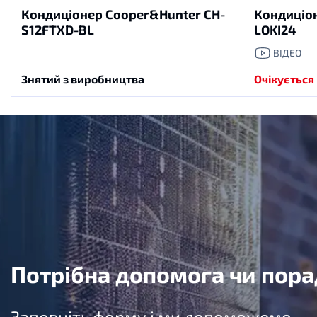
Кондиціонер Cooper&Hunter CH-
Кондиціон
S12FTXD-BL
LOKI24
ВІДЕО
Знятий з виробництва
Очікується
Потрібна допомога чи пора
Заповніть форму і ми допоможемо.