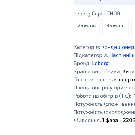
Leberg Cерія THOR:
25 м. кв
35 м. кв
Категорія:
Кондиціонер
Підкатегорія:
Настінні 
Бренд:
Leberg
Країна виробника:
Кита
Тип компресора:
Інверт
Площа обігріву приміщен
Робота на обігрів (Т С):
-
Потужність (споживання
Потужність (охолодженн
Живлення:
1 фаза - 220