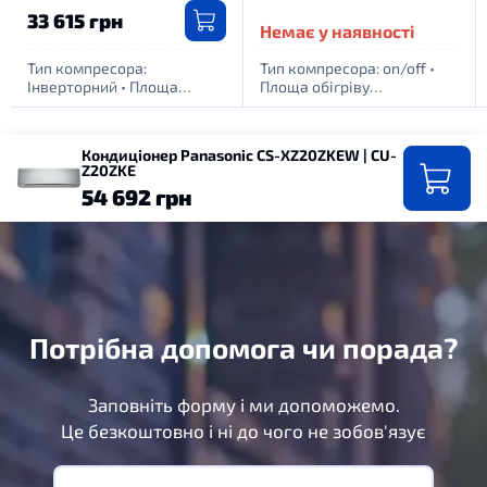
33 615 грн
Немає у наявності
Тип компресора:
Тип компресора: on/off
•
Інверторний
•
Площа
Площа обігріву
обігріву приміщення, м. кв:
приміщення, м. кв: 20
•
40
•
Живлення: 1 фаза -
Живлення: 1 фаза - 220Вт
220Вт
Кондиціонер Panasonic CS-XZ20ZKEW | CU-
Z20ZKE
54 692 грн
Потрібна допомога чи порада?
Заповніть форму і ми допоможемо.
Це безкоштовно і ні до чого не зобов'язує