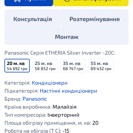
Консультація
Розтермінування
Монтаж
Panasonic Серія ETHERIA Silver Inverter -20C:
20 м. кв
25 м. кв
35 м. кв
55 м. кв
54 692 грн
58 852 грн
68 747 грн
89 432 грн
Категорія:
Кондиціонери
Підкатегорія:
Настінні кондиціонери
Бренд:
Panasonic
Країна виробника:
Малайзія
Тип компресора:
Інверторний
Площа обігріву приміщення, м. кв:
20
Робота на обігрів (Т С):
-15