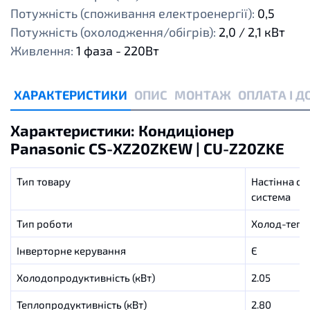
Потужність (споживання електроенергії):
0,5
Потужність (охолодження/обігрів):
2,0 / 2,1 кВт
Живлення:
1 фаза - 220Вт
ХАРАКТЕРИСТИКИ
ОПИС
МОНТАЖ
ОПЛАТА І 
Характеристики: Кондиціонер
Panasonic CS-XZ20ZKEW | CU-Z20ZKE
Тип товару
Настінна спл
система
Тип роботи
Холод-тепл
Інверторне керування
Є
Холодопродуктивність (кВт)
2.05
Теплопродуктивність (кВт)
2.80