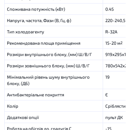
Споживана потужність (кВт)
0.45
Напруга, частота, Фази (В, Гц, ф)
220-240,50,
Тип холодоагенту
R-32A
Рекомендована площа приміщення
15-20 м
2
Розміри внутрішнього блоку, (мм) Ш/В/Г
919х295х19
Розміри зовнішнього блоку, (мм) Ш/В/Г
780х542х28
Мінімальний рівень шуму внутрішнього
19
блоку, (ДБ)
Антибактеріальне покриття
Є
Колір
Сріблястий
Додаткові опції
пульт ДК
Робота на обігрів до, градусів C
-15